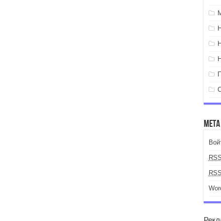
Мета
Вой
RS
RS
Wor
Рекл