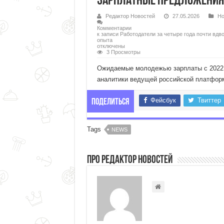
зарплатные предложения
Редактор Новостей
27.05.2026
Но
Комментарии
к записи Работодатели за четыре года почти вд
опыта
отключены
3 Просмотры
Ожидаемые молодежью зарплаты с 2022 по
аналитики ведущей российской платформ
Фейсбук
Твиттер
Поделиться
Tags
NEWS
Про Редактор Новостей