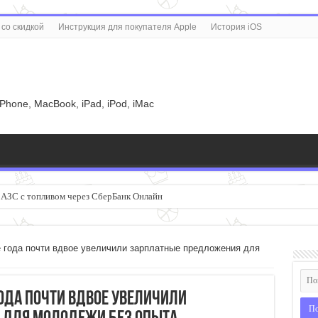
со скидкой
Инструкция для покупателя Apple
История iOS
u
iPhone, MacBook, iPad, iPod, iMac
и АЗС с топливом через СберБанк Онлайн
 года почти вдвое увеличили зарплатные предложения для
ода почти вдвое увеличили