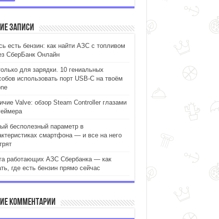
ие записи
сь есть бензин: как найти АЗС с топливом
ез СберБанк Онлайн
только для зарядки. 10 гениальных
собов использовать порт USB-C на твоём
one
чие Valve: обзор Steam Controller глазами
геймера
ый бесполезный параметр в
актеристиках смартфона — и все на него
трят
та работающих АЗС Сбербанка — как
ать, где есть бензин прямо сейчас
ие комментарии