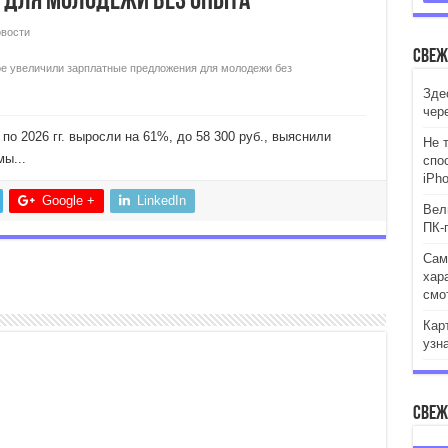
 для молодежи без опыта
вости
Свеж
вое увеличили зарплатные предложения для молодежи без
Зде
чер
 2026 гг. выросли на 61%, до 58 300 руб., выяснили
Не 
ы...
спо
iPh
Google +
LinkedIn
Вели
ПК-
Сам
хар
смо
Кар
узн
Свеж