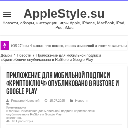
AppleStyle.su
Новости, обзоры, инструкции, игры Apple, iPhone, MacBook, iPad,
iPod, iMac
iOS 27 beta 4 вышла: что нового, список изменений и стоит ли качать н
Домой
/
Новости
/
Приложение для мобильной подписи
«КриптоКлюч» опубликовано в RuStore и Google Play
Приложение для мобильной подписи
«КриптоКлюч» опубликовано в RuStore и
Google Play
Редактор Новостей
15.07.2025
Новости
Комментарии
к записи Приложение для мобильной подписи «КриптоКлюч»
опубликовано в RuStore и Google Play
отключены
18 Просмотры