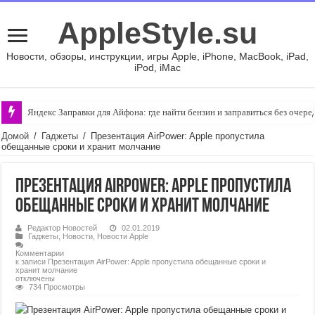
AppleStyle.su
Новости, обзоры, инструкции, игры Apple, iPhone, MacBook, iPad,
iPod, iMac
Яндекс Заправки для Айфона: где найти бензин и заправиться без очере
Домой
/
Гаджеты
/
Презентация AirPower: Apple пропустила
обещанные сроки и хранит молчание
Презентация AirPower: Apple пропустила
обещанные сроки и хранит молчание
Редактор Новостей
02.01.2019
Гаджеты
,
Новости
,
Новости Apple
Комментарии
к записи Презентация AirPower: Apple пропустила обещанные сроки и
хранит молчание
отключены
734 Просмотры