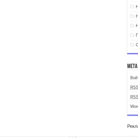
Мета
Вой
RS
RS
Wor
Рекл