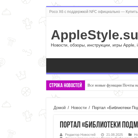
Poco X6 с поддержкой NFC официально — Купить 
AppleStyle.s
Новости, обзоры, инструкции, игры Apple, 
Строка новостей
Все новые функции Почты на
Домой
/
Новости
/
Портал «Библиотеки По
Портал «Библиотеки Подм
Редактор Новостей
21.08.2025
Но