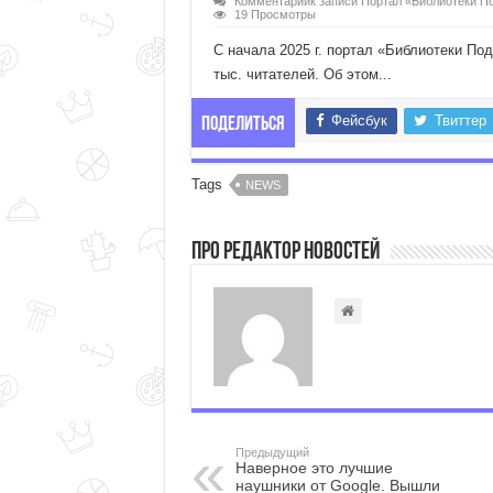
Комментарии
к записи Портал «Библиотеки П
19 Просмотры
С начала 2025 г. портал «Библиотеки П
тыс. читателей. Об этом...
Фейсбук
Твиттер
Поделиться
Tags
NEWS
Про Редактор Новостей
Предыдущий
Наверное это лучшие
наушники от Google. Вышли