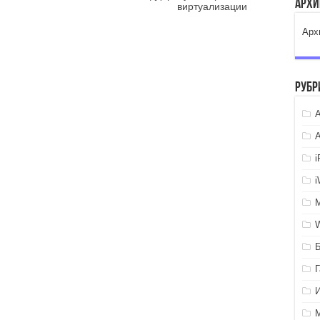
Арх
виртуализации
Арх
Рубр
A