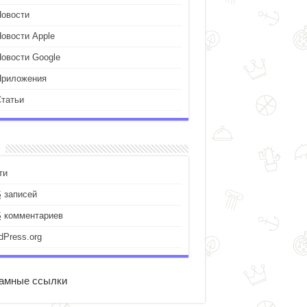
Новости
Новости Apple
Новости Google
Приложения
Статьи
ти
S
записей
S
комментариев
dPress.org
амные ссылки