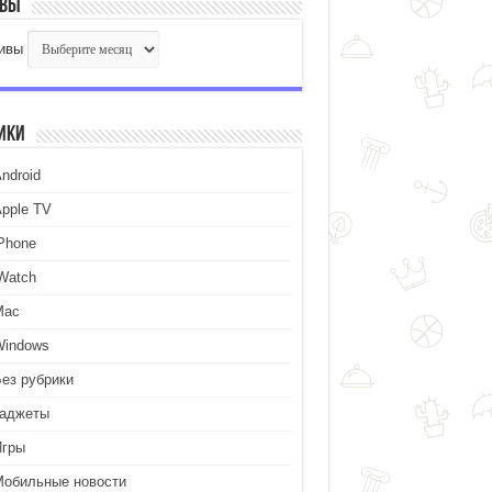
ивы
ивы
ики
ndroid
Apple TV
iPhone
iWatch
Mac
Windows
Без рубрики
Гаджеты
Игры
Мобильные новости