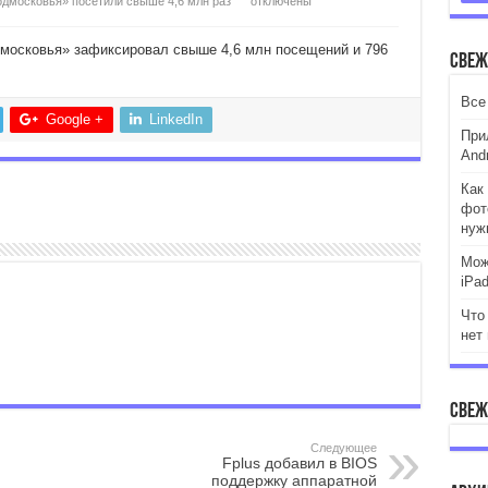
одмосковья» посетили свыше 4,6 млн раз
отключены
одмосковья» зафиксировал свыше 4,6 млн посещений и 796
Свеж
Все
Google +
LinkedIn
При
Andr
Как 
фот
нуж
Мож
iPa
Что
нет
Свеж
Следующее
Fplus добавил в BIOS
поддержку аппаратной