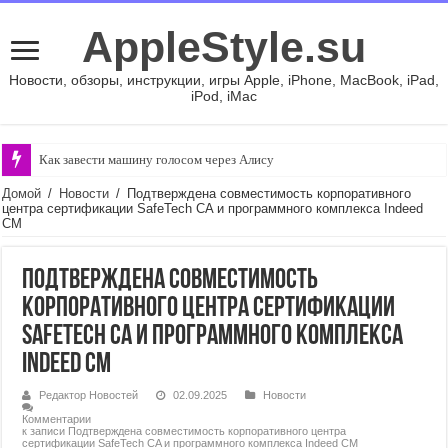
AppleStyle.su
Новости, обзоры, инструкции, игры Apple, iPhone, MacBook, iPad,
iPod, iMac
Как завести машину голосом через Алису
Домой
/
Новости
/
Подтверждена совместимость корпоративного
центра сертификации SafeTech CA и программного комплекса Indeed
CM
Подтверждена совместимость
корпоративного центра сертификации
SafeTech CA и программного комплекса
Indeed CM
Редактор Новостей
02.09.2025
Новости
Комментарии
к записи Подтверждена совместимость корпоративного центра
сертификации SafeTech CA и программного комплекса Indeed CM