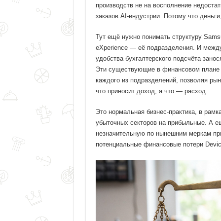
производств не на восполнение недостат
заказов AI-индустрии. Потому что день
Тут ещё нужно понимать структуру Samsun
eXperience — её подразделения. И между
удобства бухгалтерского подсчёта занос
Эти существующие в финансовом плане т
каждого из подразделений, позволяя рынк
что приносит доход, а что — расход.
Это нормальная бизнес-практика, в рамк
убыточных секторов на прибыльные. А е
незначительную по нынешним меркам при
потенциальные финансовые потери Device