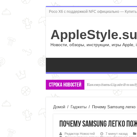
Poco X6 с поддержкой NFC официально — Купить 
AppleStyle.s
Новости, обзоры, инструкции, игры Apple, 
Строка новостей
Как оплатить Claude Pro из 
Домой
/
Гаджеты
/
Почему Samsung легко
Почему Samsung легко по
Редактор Новостей
7 минут назад