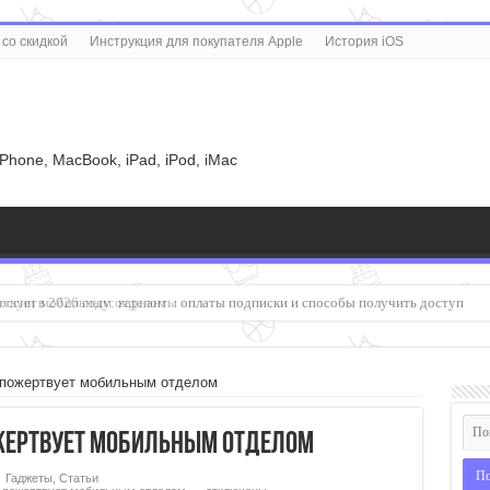
со скидкой
Инструкция для покупателя Apple
История iOS
u
iPhone, MacBook, iPad, iPod, iMac
России в 2026 году: варианты оплаты подписки и способы получить доступ
 пожертвует мобильным отделом
жертвует мобильным отделом
Гаджеты
,
Статьи