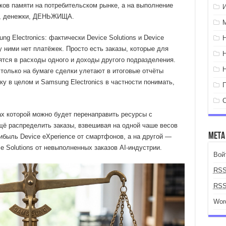
ков памяти на потребительском рынке, а на выполнение
ги, денежки, ДЕНЬЖИЩА.
g Electronics: фактически Device Solutions и Device
 ними нет платёжек. Просто есть заказы, которые для
ятся в расходы одного и доходы другого подразделения.
олько на бумаге сделки улетают в итоговые отчёты
у в целом и Samsung Electronics в частности понимать,
ах которой можно будет перенаправить ресурсы с
щё распределить заказы, взвешивая на одной чаше весов
Мета
быль Device eXperience от смартфонов, а на другой —
 Solutions от невыполненных заказов AI-индустрии.
Вой
RS
RS
Wor