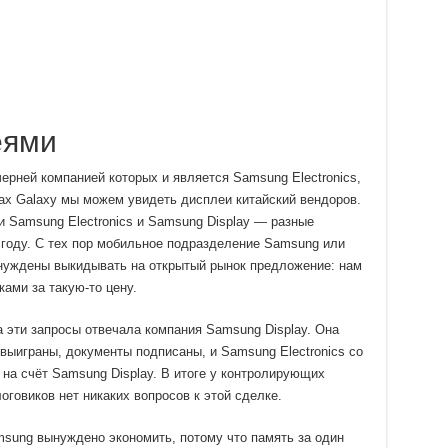
еями
черней компанией которых и является Samsung Electronics,
ах Galaxy мы можем увидеть дисплеи китайский вендоров.
и Samsung Electronics и Samsung Display — разные
 году. С тех пор мобильное подразделение Samsung или
нуждены выкидывать на открытый рынок предложение: нам
ами за такую-то цену.
эти запросы отвечала компания Samsung Display. Она
выиграны, документы подписаны, и Samsung Electronics со
 на счёт Samsung Display. В итоге у контролирующих
оговиков нет никаких вопросов к этой сделке.
sung вынуждено экономить, потому что память за один