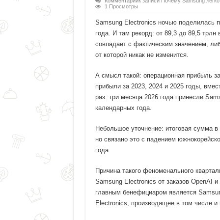
Комментарии
к записи Почему Samsung легк
1 Просмотры
Samsung Electronics ночью
поделилась
п
года. И там рекорд: от 89,3 до 89,5 трлн
совпадает с фактическим значением, ли
от которой никак не изменится.
А смысл такой: операционная прибыль за
прибыли за 2023, 2024 и 2025 годы, вмес
раз: три месяца 2026 года принесли Sam
календарных года.
Небольшое уточнение: итоговая сумма в 
но связано это с падением южнокорейско
года.
Причина такого феноменального квартал
Samsung Electronics от заказов OpenAI 
главным бенефициаром является Samsun
Electronics, производящее в том числе и