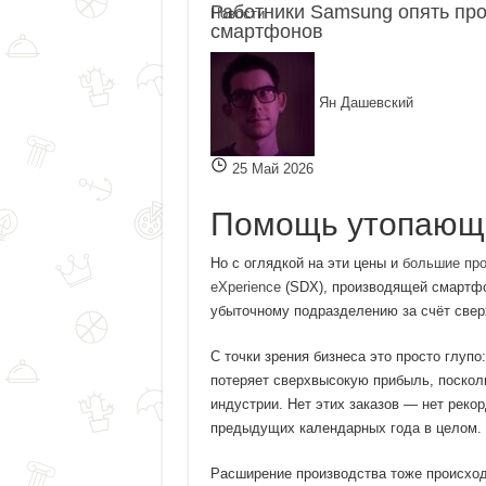
Работники Samsung опять про
Новости
смартфонов
Ян Дашевский
25 Май 2026
Помощь утопаю
Но с оглядкой на эти цены и
большие про
eXperience
(SDX), производящей смартфон
убыточному подразделению за счёт све
С точки зрения бизнеса это просто глуп
потеряет сверхвысокую прибыль, посколь
индустрии. Нет этих заказов — нет рекор
предыдущих календарных года в целом.
Расширение производства тоже происходи