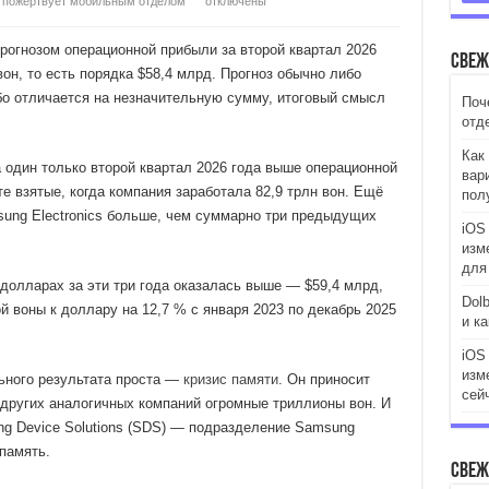
о пожертвует мобильным отделом
отключены
рогнозом операционной прибыли за второй квартал 2026
Свеж
 вон, то есть порядка $58,4 млрд. Прогноз обычно либо
бо отличается на незначительную сумму, итоговый смысл
Поч
отд
Как 
 один только второй квартал 2026 года выше операционной
вар
те взятые, когда компания заработала 82,9 трлн вон. Ещё
пол
sung Electronics больше, чем суммарно три предыдущих
iOS 
изм
для
долларах за эти три года оказалась выше — $59,4 млрд,
Dol
й воны к доллару на 12,7 % с января 2023 по декабрь 2025
и к
iOS
изм
ьного результата проста —
кризис памяти
. Он приносит
сей
и других аналогичных компаний огромные триллионы вон. И
g Device Solutions (SDS) — подразделение Samsung
 память.
Свеж