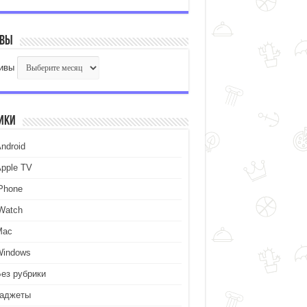
ивы
ивы
ики
ndroid
Apple TV
iPhone
iWatch
Mac
Windows
Без рубрики
Гаджеты