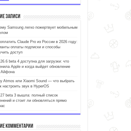
ие записи
ему Samsung легко пожертвует мобильным
елом
оплатить Claude Pro из России в 2026 году:
ианты оплаты подписки и способы
учить доступ
26.6 beta 4 доступна для загрузки: что
енила Apple и когда выйдет обновление
 Айфона
by Atmos или Xiaomi Sound — что выбрать
ак настроить звук в HyperOS
 27 beta 3 вышла: полный список
енений и стоит ли обновляться прямо
час
ие комментарии