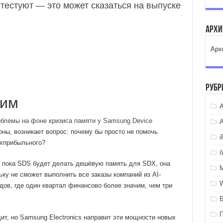
тестуют — это может сказаться на выпуске
Арх
Арх
Рубр
щим
A
блемы на фоне кризиса памяти у Samsung Device
ы, возникает вопрос: почему бы просто не помочь
рхприбыльного?
о: пока SDS будет делать дешёвую память для SDX, она
ку не сможет выполнить все заказы компаний из AI-
дов, где один квартал финансово более значим, чем три
т, но Samsung Electronics направит эти мощности новых