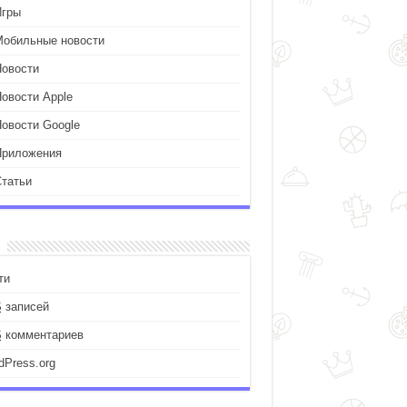
Игры
Мобильные новости
Новости
Новости Apple
Новости Google
Приложения
Статьи
ти
S
записей
S
комментариев
dPress.org