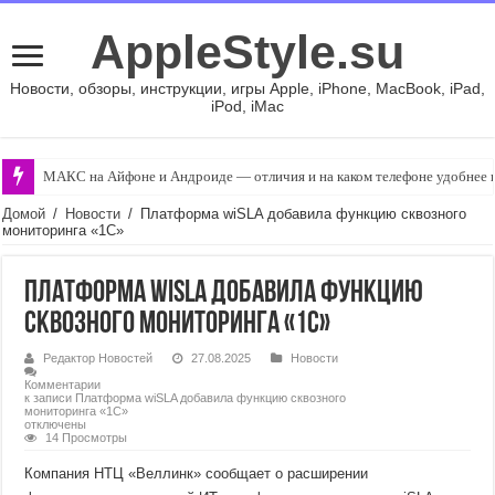
AppleStyle.su
Новости, обзоры, инструкции, игры Apple, iPhone, MacBook, iPad,
iPod, iMac
МАКС на Айфоне и Андроиде — отличия и на каком телефоне удобнее п
Домой
/
Новости
/
Платформа wiSLA добавила функцию сквозного
мониторинга «1С»
Платформа wiSLA добавила функцию
сквозного мониторинга «1С»
Редактор Новостей
27.08.2025
Новости
Комментарии
к записи Платформа wiSLA добавила функцию сквозного
мониторинга «1С»
отключены
14 Просмотры
Компания НТЦ «Веллинк» сообщает о расширении