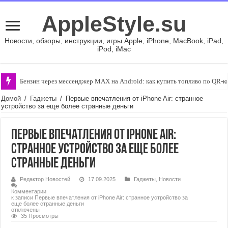
AppleStyle.su
Новости, обзоры, инструкции, игры Apple, iPhone, MacBook, iPad,
iPod, iMac
Бензин через мессенджер MAX на Android: как купить топливо по QR-к
Домой
/
Гаджеты
/
Первые впечатления от iPhone Air: странное
устройство за еще более странные деньги
Первые впечатления от iPhone Air:
странное устройство за еще более
странные деньги
Редактор Новостей
17.09.2025
Гаджеты
,
Новости
Комментарии
к записи Первые впечатления от iPhone Air: странное устройство за
еще более странные деньги
отключены
35 Просмотры