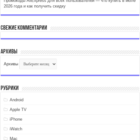
Промокоды AliExpress для всех пользователей — что купить в июле
2026 года и как получить скидку
Свежие комментарии
Архивы
Архивы
Рубрики
Android
Apple TV
iPhone
iWatch
Mac