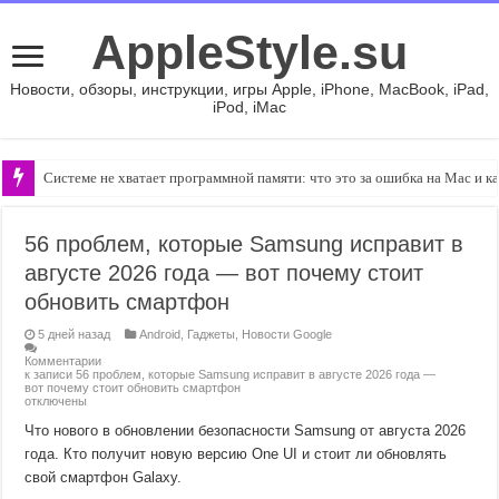
AppleStyle.su
Новости, обзоры, инструкции, игры Apple, iPhone, MacBook, iPad,
iPod, iMac
Системе не хватает программной памяти: что это за ошибка на Mac и ка
Как увеличить иконки, шрифт и масштаб iOS: делаем iPhone комфортнее 
56 проблем, которые Samsung исправит в
августе 2026 года — вот почему стоит
обновить смартфон
5 дней назад
Android
,
Гаджеты
,
Новости Google
Комментарии
к записи 56 проблем, которые Samsung исправит в августе 2026 года —
вот почему стоит обновить смартфон
отключены
Что нового в обновлении безопасности Samsung от августа 2026
года. Кто получит новую версию One UI и стоит ли обновлять
свой смартфон Galaxy.