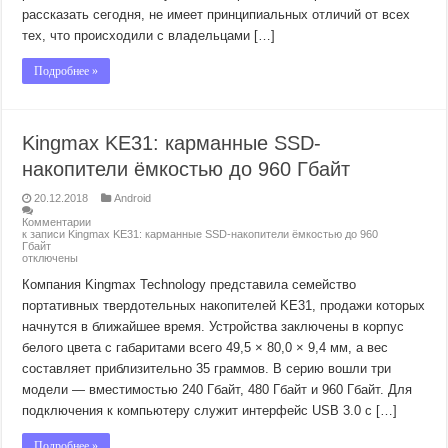
рассказать сегодня, не имеет принципиальных отличий от всех
тех, что происходили с владельцами […]
Подробнее »
Kingmax KE31: карманные SSD-
накопители ёмкостью до 960 Гбайт
20.12.2018
Android
Комментарии
к записи Kingmax KE31: карманные SSD-накопители ёмкостью до 960
Гбайт
отключены
Компания Kingmax Technology представила семейство
портативных твердотельных накопителей KE31, продажи которых
начнутся в ближайшее время. Устройства заключены в корпус
белого цвета с габаритами всего 49,5 × 80,0 × 9,4 мм, а вес
составляет приблизительно 35 граммов. В серию вошли три
модели — вместимостью 240 Гбайт, 480 Гбайт и 960 Гбайт. Для
подключения к компьютеру служит интерфейс USB 3.0 с […]
Подробнее »