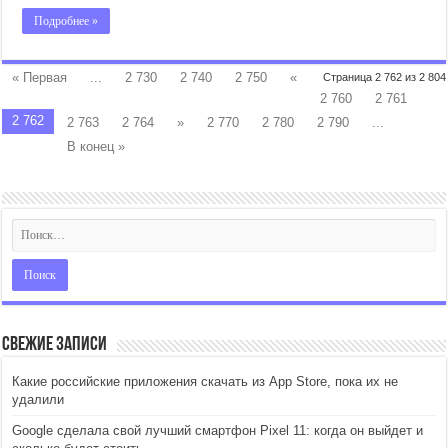
Подробнее »
« Первая
...
2 730
2 740
2 750
«
Страница 2 762 из 2 804
2 760
2 761
2 762
2 763
2 764
»
2 770
2 780
2 790
...
В конец »
Свежие записи
Какие российские приложения скачать из App Store, пока их не
удалили
Google сделала свой лучший смартфон Pixel 11: когда он выйдет и