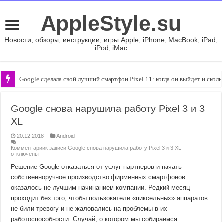
AppleStyle.su
Новости, обзоры, инструкции, игры Apple, iPhone, MacBook, iPad,
iPod, iMac
Google сделала свой лучший смартфон Pixel 11: когда он выйдет и сколь
Google снова нарушила работу Pixel 3 и 3
XL
20.12.2018
Android
Комментарии
к записи Google снова нарушила работу Pixel 3 и 3 XL
отключены
Решение Google отказаться от услуг партнеров и начать
собственноручное производство фирменных смартфонов
оказалось не лучшим начинанием компании. Редкий месяц
проходит без того, чтобы пользователи «пиксельных» аппаратов
не били тревогу и не жаловались на проблемы в их
работоспособности. Случай, о котором мы собираемся