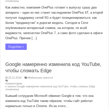
отключены
Как известно, компания OnePlus готовит к выпуску сразу два
аппарата – один из них станет наследником OnePlus 6T, а второй
получит поддержку сетей 5G и будет позиционироваться, как
более “продвинутая” и дорогая модель. Сегодня в Сети
опубликовали интересный снимок, на котором, по всей
видимости, запечатлен OnePlus 7, а само фото сделано в офисе
OnePlus. Причем […]
Подробнее »
Google намеренно изменила код YouTube,
чтобы сломать Edge
20.12.2018
Мобильные новости
Комментарии
к записи Google намеренно изменила код YouTube, чтобы сломать Edge
отключены
Бывший сотрудник Microsoft обвинил Google в том, что она
изменила код YouTube таким образом, чтобы сайт работал
нормально только в Chrome. Из-за этого...