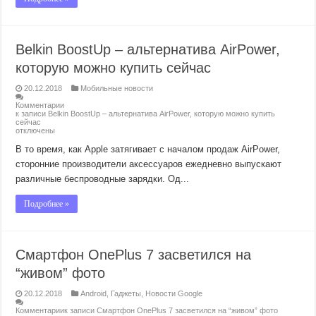
Belkin BoostUp – альтернатива AirPower,
которую можно купить сейчас
20.12.2018
Мобильные новости
Комментарии
к записи Belkin BoostUp – альтернатива AirPower, которую можно купить
сейчас
отключены
В то время, как Apple затягивает с началом продаж AirPower,
сторонние производители аксессуаров ежедневно выпускают
различные беспроводные зарядки. Од...
Подробнее »
Смартфон OnePlus 7 засветился на
“живом” фото
20.12.2018
Android
,
Гаджеты
,
Новости Google
Комментарии
к записи Смартфон OnePlus 7 засветился на “живом” фото