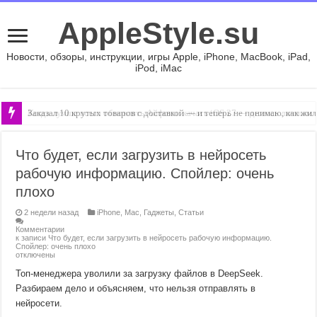
AppleStyle.su
Новости, обзоры, инструкции, игры Apple, iPhone, MacBook, iPad,
iPod, iMac
Заказал 10 крутых товаров с доставкой — и теперь не понимаю, как жил
Когда лучше всего обновлять Айфон и качать iOS 27 — делюсь личным
Что будет, если загрузить в нейросеть
рабочую информацию. Спойлер: очень
плохо
2 недели назад
iPhone
,
Mac
,
Гаджеты
,
Статьи
Комментарии
к записи Что будет, если загрузить в нейросеть рабочую информацию.
Спойлер: очень плохо
отключены
Топ-менеджера уволили за загрузку файлов в DeepSeek.
Разбираем дело и объясняем, что нельзя отправлять в
нейросети.