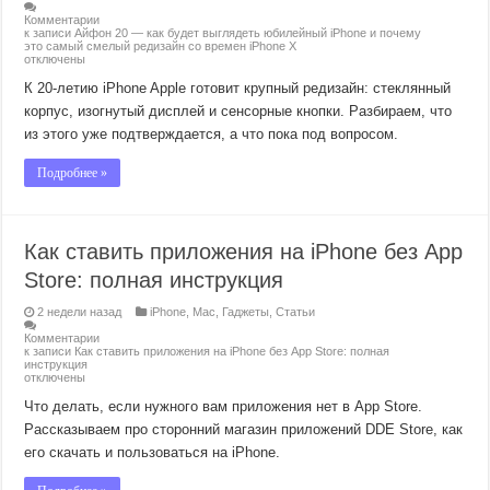
Комментарии
к записи Айфон 20 — как будет выглядеть юбилейный iPhone и почему
это самый смелый редизайн со времен iPhone X
отключены
К 20-летию iPhone Apple готовит крупный редизайн: стеклянный
корпус, изогнутый дисплей и сенсорные кнопки. Разбираем, что
из этого уже подтверждается, а что пока под вопросом.
Подробнее »
Как ставить приложения на iPhone без App
Store: полная инструкция
2 недели назад
iPhone
,
Mac
,
Гаджеты
,
Статьи
Комментарии
к записи Как ставить приложения на iPhone без App Store: полная
инструкция
отключены
Что делать, если нужного вам приложения нет в App Store.
Рассказываем про сторонний магазин приложений DDE Store, как
его скачать и пользоваться на iPhone.