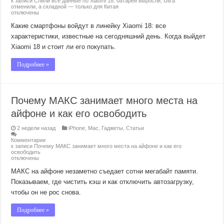
к записи Слили все данные по Xiaomi 18: батареи выросли, Ultra
отменили, а складной — только для Китая
отключены
Какие смартфоны войдут в линейку Xiaomi 18: все
характеристики, известные на сегодняшний день. Когда выйдет
Xiaomi 18 и стоит ли его покупать.
Подробнее »
Почему МАКС занимает много места на
айфоне и как его освободить
2 недели назад
iPhone
,
Mac
,
Гаджеты
,
Статьи
Комментарии
к записи Почему МАКС занимает много места на айфоне и как его
освободить
отключены
МАКС на айфоне незаметно съедает сотни мегабайт памяти.
Показываем, где чистить кэш и как отключить автозагрузку,
чтобы он не рос снова.
Подробнее »