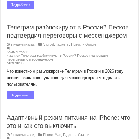
Подробнее »
Телеграм разблокируют в России? Песков
подтвердил переговоры с мессенджером
2 недели назад
Android
,
Гаджеты
,
Новости Google
Комментарии
к записи Телеграм разблокируют в России? Песков подтвердил
переговоры с мессенджером
отключены
Что известно о разблокировке Телеграм в России в 2026 году:
свежие заявления, условия для мессенджера и что делать
пользователям.
Подробнее »
Адаптивный режим питания на iPhone: что
это и как его выключить
2 недели назад
iPhone
,
Mac
,
Гаджеты
,
Статьи