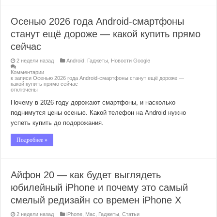
Осенью 2026 года Android-смартфоны
станут ещё дороже — какой купить прямо
сейчас
2 недели назад
Android
,
Гаджеты
,
Новости Google
Комментарии
к записи Осенью 2026 года Android-смартфоны станут ещё дороже —
какой купить прямо сейчас
отключены
Почему в 2026 году дорожают смартфоны, и насколько
поднимутся цены осенью. Какой телефон на Android нужно
успеть купить до подорожания.
Подробнее »
Айфон 20 — как будет выглядеть
юбилейный iPhone и почему это самый
смелый редизайн со времен iPhone X
2 недели назад
iPhone
,
Mac
,
Гаджеты
,
Статьи