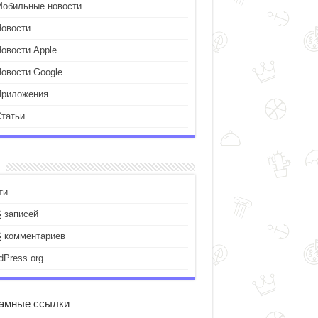
Мобильные новости
Новости
Новости Apple
Новости Google
Приложения
Статьи
ти
S
записей
S
комментариев
dPress.org
амные ссылки