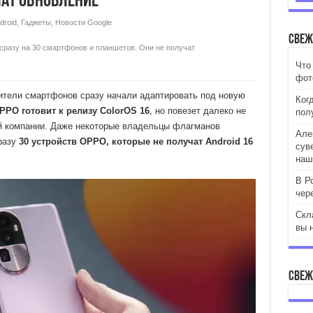
чат обновление
droid
,
Гаджеты
,
Новости Google
Свеж
 сразу на 30 смартфонов и планшетов. Они не получат
Что
фот
дители смартфонов сразу начали адаптировать под новую
Ког
PPO готовит к релизу ColorOS 16
, но повезет далеко не
пол
й компании. Даже некоторые владельцы флагманов
Але
разу
30 устройств OPPO, которые не получат Android 16
сув
наш
В Р
чер
Скла
вы 
Свеж