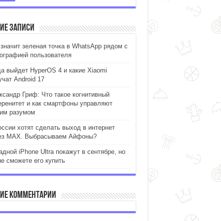
ие записи
 значит зеленая точка в WhatsApp рядом с
ографией пользователя
да выйдет HyperOS 4 и какие Xiaomi
учат Android 17
ксандр Гриф: Что такое когнитивный
еренитет и как смартфоны управляют
им разумом
оссии хотят сделать выход в интернет
ез MAX. Выбрасываем Айфоны?
дной iPhone Ultra покажут в сентябре, но
не сможете его купить
ие комментарии