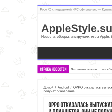
Poco X6 с поддержкой NFC официально — Купить 
AppleStyle.s
Новости, обзоры, инструкции, игры Apple, 
Строка новостей
Что значит зеленая точка в 
Домой
/
Android
/
OPPO отказалась выпуска
получат обновление
OPPO отказалась выпускат