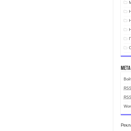
Мета
Вой
RS
RS
Wor
Рекл