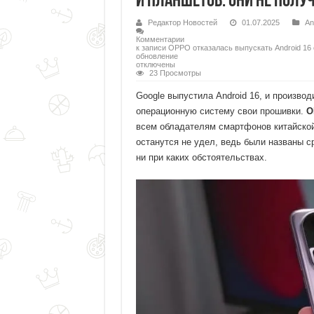
и планшетов. Они не полу
Редактор Новостей
01.07.2025
An
Комментарии
к записи OPPO отказалась выпускать Android 16
обновление
отключены
23 Просмотры
Google выпустила Android 16, и произво
операционную систему свои прошивки.
O
всем обладателям смартфонов китайско
останутся не удел, ведь были названы с
ни при каких обстоятельствах.