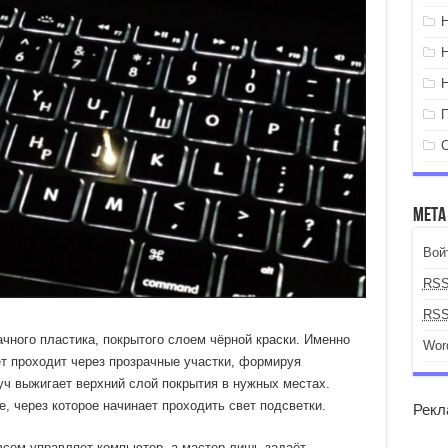
Мета
Вой
RS
RS
чного пластика, покрытого слоем чёрной краски. Именно
Wor
ет проходит через прозрачные участки, формируя
луч выжигает верхний слой покрытия в нужных местах.
, через которое начинает проходить свет подсветки.
Рекл
сем управляет компьютер, а мастер лишь задаёт