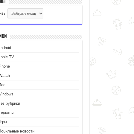
ивы
ивы
ики
ndroid
Apple TV
iPhone
iWatch
Mac
Windows
Без рубрики
Гаджеты
Игры
Мобильные новости