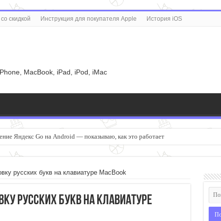
со скидкой
Инструкция для покупателя Apple
История iOS
u
iPhone, MacBook, iPad, iPod, iMac
ение Яндекс Go на Android — показываю, как это работает
сть аккумулятора, автономность и сравнение с iPhone 18 Pro Max
овку русских букв на клавиатуре MacBook
вку русских букв на клавиатуре