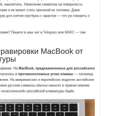
й, накопитель. Нанесение символов на поверхность
тами и не может стать причиной их поломки. Даже
ом для снятия ноутбука с гарантии — что уж говорить о
ровке? Пишите в наш чат в
Telegram
или
МАКС
— там
гравировки MacBook от
туры
заранее. На
MacBook, предназначенных для российского
олагались в
противоположных углах клавиш
— латиница
ижнем. На американских и европейских моделях английские
ировке русские символы обычно наносят в правом нижнем
т «классической» российской клавиатуры Apple.