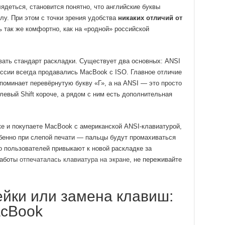
ядеться, становится понятно, что английские буквы
лу. При этом с точки зрения удобства
никаких отличий от
ь так же комфортно, как на «родной» российской
вать стандарт раскладки. Существует два основных: ANSI
России всегда продавались MacBook с ISO. Главное отличие
апоминает перевёрнутую букву «Г», а на ANSI — это просто
левый Shift короче, а рядом с ним есть дополнительная
е и покупаете MacBook с американской ANSI-клавиатурой,
бенно при слепой печати — пальцы будут промахиваться
во пользователей привыкают к новой раскладке за
работы
отпечаталась клавиатура на экране
, не переживайте
ейки или замена клавиш:
acBook