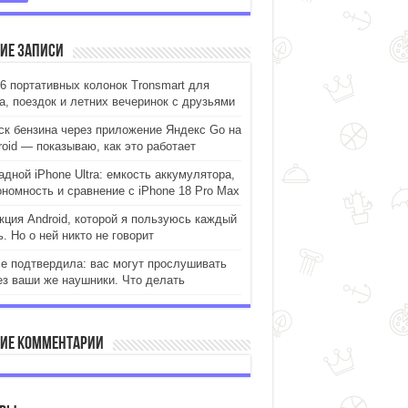
ие записи
-6 портативных колонок Tronsmart для
а, поездок и летних вечеринок с друзьями
ск бензина через приложение Яндекс Go на
roid — показываю, как это работает
адной iPhone Ultra: емкость аккумулятора,
ономность и сравнение с iPhone 18 Pro Max
кция Android, которой я пользуюсь каждый
. Но о ней никто не говорит
le подтвердила: вас могут прослушивать
ез ваши же наушники. Что делать
ие комментарии