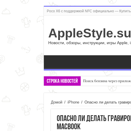
Poco X6 с поддержкой NFC официально — Купить 
AppleStyle.s
Новости, обзоры, инструкции, игры Apple, 
Строка новостей
Поиск бензина через прилож
Складной iPhone Ultra: емко
Домой
/
iPhone
/
Опасно ли делать гравир
Опасно ли делать гравиро
MacBook