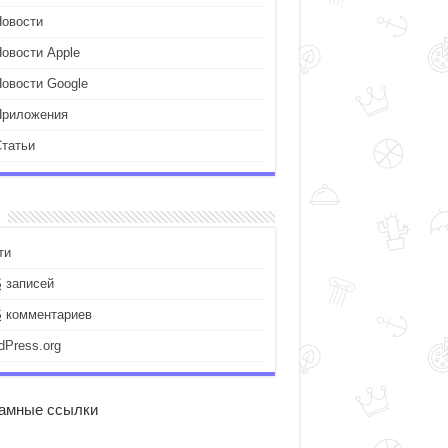
Новости
Новости Apple
Новости Google
Приложения
Статьи
ти
S
записей
S
комментариев
dPress.org
амные ссылки