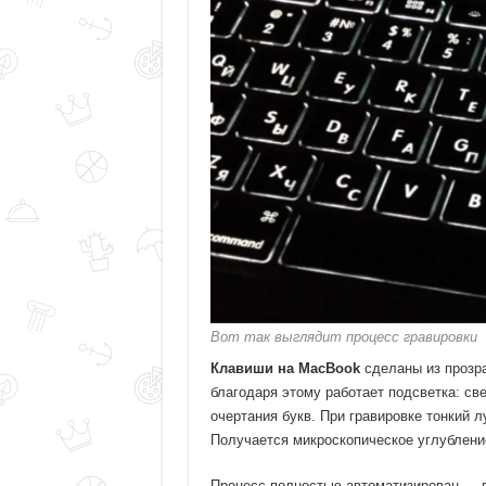
Вот так выглядит процесс гравировки
Клавиши на MacBook
сделаны из прозра
благодаря этому работает подсветка: св
очертания букв. При гравировке тонкий 
Получается микроскопическое углубление
Процесс полностью автоматизирован — в