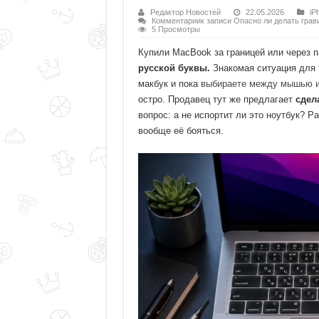
Редактор Новостей
22.05.2026
iP
Комментарии
к записи Опасно ли делать грав
5 Просмотры
Купили MacBook за границей или через
русской буквы.
Знакомая ситуация для 
макбук и пока
выбираете между мышью и
остро. Продавец тут же предлагает
сдел
вопрос: а не испортит ли это ноутбук? Р
вообще её бояться.