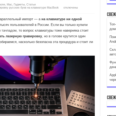
hone
,
Mac
,
Гаджеты
,
Статьи
ировку русских букв на клавиатуре MacBook
отключены
Свеж
 параллельный импорт — а
на клавиатуре ни одной
Топ
тысяч пользователей в России. Если вы только купили
дом
 тачпадом
, то вопрос клавиатуры тоже наверняка стоит
ать лазерную гравировку
, но в голове крутится один
Пои
And
азбираемся, насколько безопасна эта процедура и стоит ли
Скл
авт
Фун
день
App
чер
Свеж