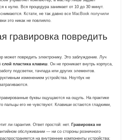
я к нулю. Вся процедура занимает от 10 до 30 минут.
 снимаются. Кстати, не так давно
все MacBook получили
овки это никак не повлияло.
я гравировка повредить
р может повредить электронику. Это заблуждение. Луч
 слой пластика клавиш
. Он не проникает внутрь корпуса,
работу подсветки, тачпада или других элементов.
руктивным изменением устройства. Ноутбук не
затрагиваются.
гравированные буквы ощущаются на ощупь. На практике
то пальцы его не чувствуют. Клавиши остаются гладкими,
ит ли гарантия. Ответ простой: нет.
Гравировка не
антийном обслуживании — ни со стороны розничного
я распространяется на внутренние компоненты устройства: