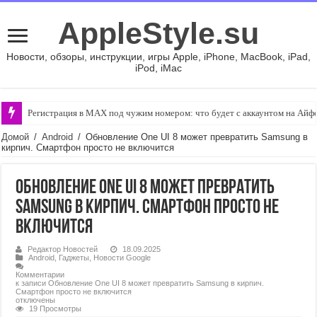
AppleStyle.su
Новости, обзоры, инструкции, игры Apple, iPhone, MacBook, iPad,
iPod, iMac
Регистрация в MAX под чужим номером: что будет с аккаунтом на Айф
Как настроить автоматическую загрузку фотографий и видео в «Google
Домой
/
Android
/
Обновление One UI 8 может превратить Samsung в
кирпич. Смартфон просто не включится
Обновление One UI 8 может превратить
Samsung в кирпич. Смартфон просто не
включится
Редактор Новостей
18.09.2025
Android
,
Гаджеты
,
Новости Google
Комментарии
к записи Обновление One UI 8 может превратить Samsung в кирпич.
Смартфон просто не включится
отключены
19 Просмотры