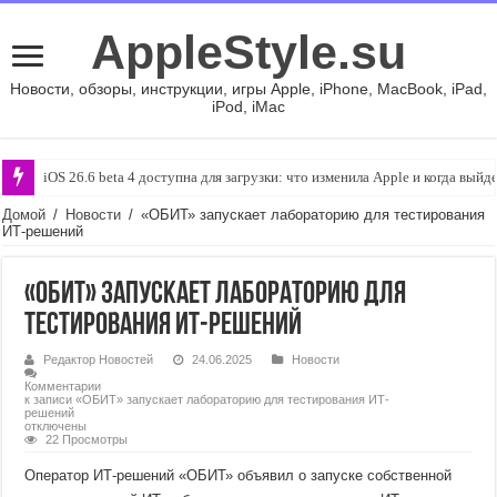
AppleStyle.su
Новости, обзоры, инструкции, игры Apple, iPhone, MacBook, iPad,
iPod, iMac
iOS 26.6 beta 4 доступна для загрузки: что изменила Apple и когда вый
Домой
/
Новости
/
«ОБИТ» запускает лабораторию для тестирования
ИТ-решений
«ОБИТ» запускает лабораторию для
тестирования ИТ-решений
Редактор Новостей
24.06.2025
Новости
Комментарии
к записи «ОБИТ» запускает лабораторию для тестирования ИТ-
решений
отключены
22 Просмотры
Оператор ИТ-решений «ОБИТ» объявил о запуске собственной