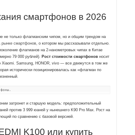
ания смартфонов в 2026
ние не только флагманским чипом, но и общим трендом на
а рынке смартфонов
, о котором мы рассказывали отдельно.
околение флагманов на 2-нанометровых чипах в Китае
имерно 79 000 рублей).
Рост стоимости смартфонов
носит
о Xiaomi. Samsung, HONOR, vivo — все движутся в том же
торая исторически позиционировалась как «флагман по
лезненный.
тфоны.
нии затронет и старшую модель: предположительный
аней против 3 999 юаней у нынешнего K90 Pro Max. Рост на
ующий по сравнению с базовой версией.
EDMI K100 или купить