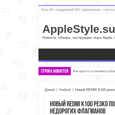
Poco X6 с поддержкой NFC официально — Купить 
AppleStyle.s
Новости, обзоры, инструкции, игры Apple, 
Строка новостей
Как просто установить публ
Домой
/
Android
/
Новый REDMI K100 резко 
Новый REDMI K100 резко по
недорогих флагманов