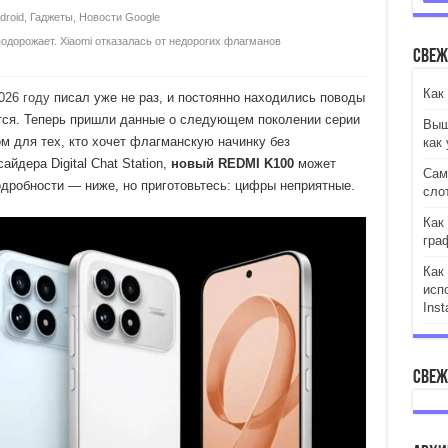
droid
,
Гаджеты
,
Новости Google
одорожает. Xiaomi отказалась от недорогих флагманов
Свеж
Как
026 году
писал уже не раз, и постоянно находились поводы
ется. Теперь пришли данные о следующем поколении серии
Выш
м для тех, кто хочет флагманскую начинку без
как 
йдера Digital Chat Station,
новый REDMI K100
может
Сам
дробности — ниже, но приготовьтесь: цифры неприятные.
сло
Как
гра
Как
исп
Inst
Свеж