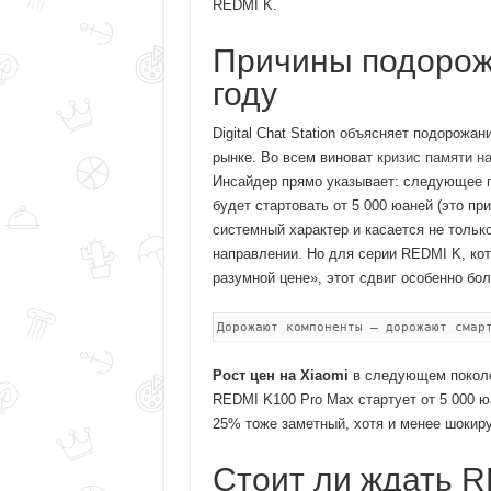
REDMI K.
Причины подорож
году
Digital Chat Station объясняет подорожа
рынке. Во всем виноват
кризис памяти н
Инсайдер прямо указывает: следующее п
будет стартовать от 5 000 юаней (это пр
системный характер и касается не тольк
направлении. Но для серии REDMI K, ко
разумной цене», этот сдвиг особенно бо
Дорожают компоненты — дорожают смар
Рост цен на Xiaomi
в следующем поколе
REDMI K100 Pro Max стартует от 5 000 ю
25% тоже заметный, хотя и менее шокир
Стоит ли ждать R