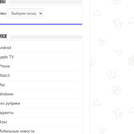
ивы
ивы
ики
ndroid
Apple TV
iPhone
iWatch
Mac
Windows
Без рубрики
Гаджеты
Игры
Мобильные новости