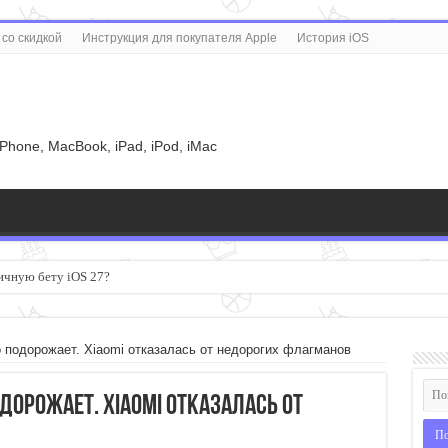
со скидкой
Инструкция для покупателя Apple
История iOS
u
iPhone, MacBook, iPad, iPod, iMac
ичную бету iOS 27?
подорожает. Xiaomi отказалась от недорогих флагманов
дорожает. Xiaomi отказалась от