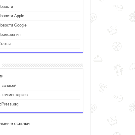
Новости
Новости Apple
Новости Google
Приложения
Статьи
ти
S
записей
S
комментариев
dPress.org
амные ссылки