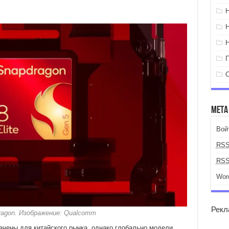
Мета
Вой
RS
RS
Wor
Рекл
agon. Изображение: Qualcomm
чены для китайского рынка, однако глобально модели