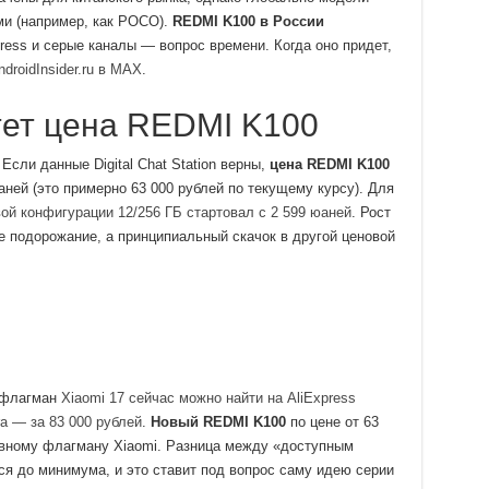
и (например, как POCO).
REDMI K100 в России
ress и серые каналы — вопрос времени. Когда оно придет,
droidInsider.ru в MAX
.
тет цена REDMI K100
Если данные Digital Chat Station верны,
цена REDMI K100
аней (это примерно 63 000 рублей по текущему курсу). Для
ой конфигурации 12/256 ГБ стартовал с 2 599 юаней
. Рост
е подорожание, а принципиальный скачок в другой ценовой
 флагман
Xiaomi 17 сейчас можно найти на AliExpress
ra — за 83 000 рублей
.
Новый REDMI K100
по цене от 63
овному флагману Xiaomi. Разница между «доступным
 до минимума, и это ставит под вопрос саму идею серии