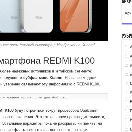
Арх
Арх
Рубр
 как премиальный смартфон. Изображение: Xiaomi
A
смартфона REDMI K100
наиболее надежных источников в китайском сегменте)
 о следующем
субфлагмане Xiaomi
. Название модели
ики уверенно связывают эту информацию с REDMI K100.
мом мощном процессоре для Android.
MI K100
будут строиться вокруг
процессора Qualcomm
 нового поколения. Это тот же класс производительности,
. Остальные параметры пока не раскрыты: ни память, ни
зование флагманского чипа дает понять, в каком