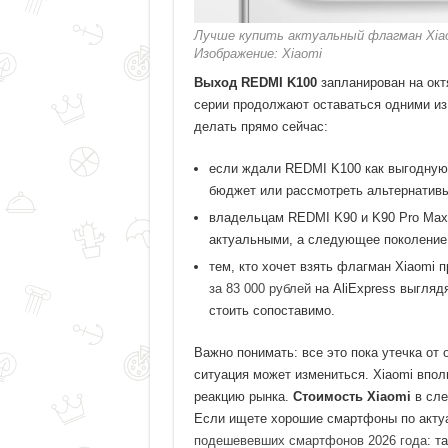
Лучше купить актуальный флагман Xia
Изображение: Xiaomi
Выход REDMI K100
запланирован на окт
серии продолжают оставаться одними из
делать прямо сейчас:
если ждали REDMI K100 как выгодную 
бюджет или рассмотреть альтернативы
владельцам REDMI K90 и K90 Pro Max 
актуальными, а следующее поколение 
тем, кто хочет взять флагман Xiaomi 
за 83 000 рублей
на AliExpress выгляд
стоить сопоставимо.
Важно понимать: все это пока утечка от 
ситуация может измениться. Xiaomi впол
реакцию рынка.
Стоимость Xiaomi
в сле
Если ищете хорошие смартфоны по акту
подешевевших смартфонов 2026 года
: т