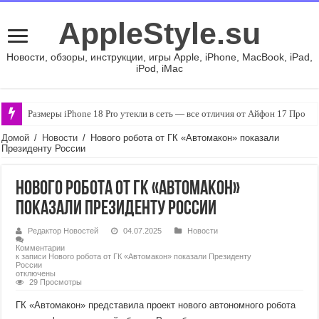
AppleStyle.su
Новости, обзоры, инструкции, игры Apple, iPhone, MacBook, iPad,
iPod, iMac
Размеры iPhone 18 Pro утекли в сеть — все отличия от Айфон 17 Про
Домой
/
Новости
/
Нового робота от ГК «Автомакон» показали
Президенту России
Нового робота от ГК «Автомакон»
показали Президенту России
Редактор Новостей
04.07.2025
Новости
Комментарии
к записи Нового робота от ГК «Автомакон» показали Президенту
России
отключены
29 Просмотры
ГК «Автомакон» представила проект нового автономного робота