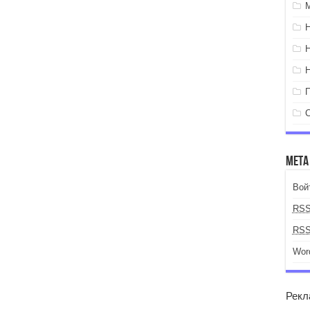
Мета
Вой
RS
RS
Wor
Рекл