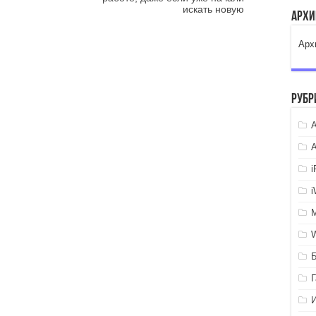
искать новую
Арх
Арх
Рубр
A