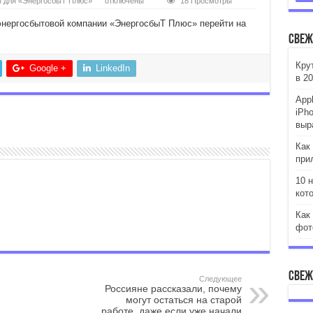
M для «ЭнергосбыТ Плюс»
отключены
18 Просмотры
энергосбытовой компании «ЭнергосбыТ Плюс» перейти на
Свеж
Кру
Google +
LinkedIn
в 20
App
iPh
выр
Как
при
10 
кот
Как
фот
Свеж
Следующее
Россияне рассказали, почему
могут остаться на старой
работе, даже если уже начали