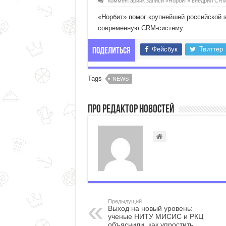
Комментарии
к записи «Норбит» внедрил CR
«Норбит» помог крупнейшей российской 
современную CRM-систему...
Фейсбук
Твиттер
Поделиться
Tags
NEWS
Про Редактор Новостей
Предыдущий
Выход на новый уровень:
ученые НИТУ МИСИС и РКЦ
объяснили, как упростить