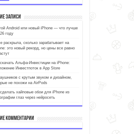
ие записи
той Android или новый iPhone — что лучше
26 году
le раскрыла, сколько зарабатывает на
one: это новый рекорд, но цены все равно
астут
 скачать Альфа-Инвестиции на iPhone:
ложение Инвестпоток в App Store
наушников с крутым звуком и дизайном,
орые не похожи на AirPods
 сделать хайповые обои для iPhone из
ографии глаз через нейросеть
ие комментарии