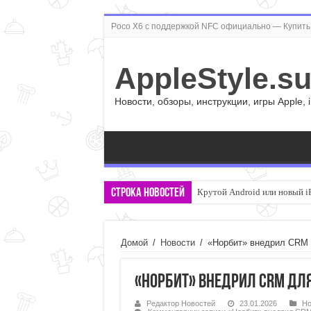
Poco X6 с поддержкой NFC официально — Купить 
AppleStyle.s
Новости, обзоры, инструкции, игры Apple, 
Строка новостей
Крутой Android или новый i
Домой
/
Новости
/
«Норбит» внедрил CRM
«Норбит» внедрил CRM дл
Редактор Новостей
23.01.2026
Но