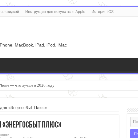
со скидкой
Инструкция для покупателя Apple
История iOS
u
iPhone, MacBook, iPad, iPod, iMac
Phone — что лучше в 2026 году
 для «ЭнергосбыТ Плюс»
я «ЭнергосбыТ Плюс»
вости