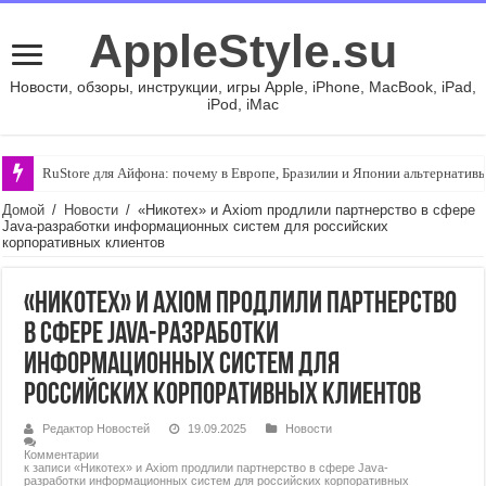
AppleStyle.su
Новости, обзоры, инструкции, игры Apple, iPhone, MacBook, iPad,
iPod, iMac
RuStore для Айфона: почему в Европе, Бразилии и Японии альтернативы 
Домой
/
Новости
/
«Никотех» и Axiom продлили партнерство в сфере
Java-разработки информационных систем для российских
корпоративных клиентов
«Никотех» и Axiom продлили партнерство
в сфере Java-разработки
информационных систем для
российских корпоративных клиентов
Редактор Новостей
19.09.2025
Новости
Комментарии
к записи «Никотех» и Axiom продлили партнерство в сфере Java-
разработки информационных систем для российских корпоративных