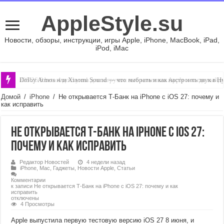
AppleStyle.su
Новости, обзоры, инструкции, игры Apple, iPhone, MacBook, iPad,
iPod, iMac
Dolby Atmos или Xiaomi Sound — что выбрать и как настроить звук в H
Домой
/
iPhone
/
Не открывается Т-Банк на iPhone с iOS 27: почему и
как исправить
Не открывается Т-Банк на iPhone с iOS 27:
почему и как исправить
Редактор Новостей
4 недели назад
iPhone
,
Mac
,
Гаджеты
,
Новости Apple
,
Статьи
Комментарии
к записи Не открывается Т-Банк на iPhone с iOS 27: почему и как
исправить
отключены
4 Просмотры
Apple выпустила первую тестовую версию iOS 27 8 июня, и