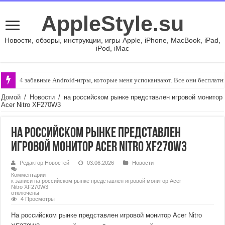
AppleStyle.su
Новости, обзоры, инструкции, игры Apple, iPhone, MacBook, iPad,
iPod, iMac
4 забавные Android-игры, которые меня успокаивают. Все они бесплат
Домой
/
Новости
/
на российском рынке представлен игровой монитор
Acer Nitro XF270W3
на российском рынке представлен
игровой монитор Acer Nitro XF270W3
Редактор Новостей
03.06.2026
Новости
Комментарии
к записи на российском рынке представлен игровой монитор Acer
Nitro XF270W3
отключены
4 Просмотры
На российском рынке представлен игровой монитор Acer Nitro