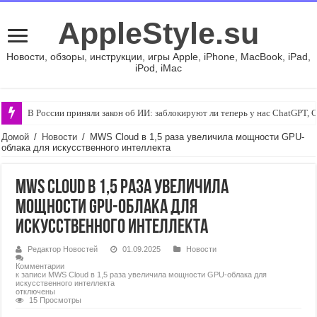
AppleStyle.su
Новости, обзоры, инструкции, игры Apple, iPhone, MacBook, iPad,
iPod, iMac
В России приняли закон об ИИ: заблокируют ли теперь у нас ChatGPT, 
Домой
/
Новости
/
MWS Cloud в 1,5 раза увеличила мощности GPU-
облака для искусственного интеллекта
MWS Cloud в 1,5 раза увеличила
мощности GPU-облака для
искусственного интеллекта
Редактор Новостей
01.09.2025
Новости
Комментарии
к записи MWS Cloud в 1,5 раза увеличила мощности GPU-облака для
искусственного интеллекта
отключены
15 Просмотры