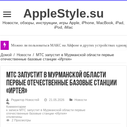
AppleStyle.su
Новости, обзоры, инструкции, игры Apple, iPhone, MacBook, iPad,
iPod, iMac
Можно ли пользоваться МАКС на Айфоне и других устройствах однов
Домой
/
Новости
/
МТС запустит в Мурманской области первые
отечественные базовые станции «Иртея»
МТС запустит в Мурманской области
первые отечественные базовые станции
«Иртея»
Редактор Новостей
21.05.2026
Новости
Комментарии
к записи МТС запустит в Мурманской области первые
отечественные базовые станции «Иртея»
отключены
2 Просмотры