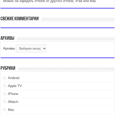
Можно ли зарядить iPhone от другого iPhone, iPad или Mac
Свежие комментарии
Архивы
Архивы
Рубрики
Android
Apple TV
iPhone
iWatch
Mac