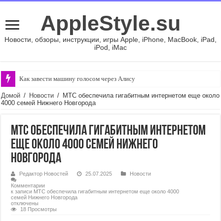
AppleStyle.su
Новости, обзоры, инструкции, игры Apple, iPhone, MacBook, iPad,
iPod, iMac
Как завести машину голосом через Алису
Домой
/
Новости
/
МТС обеспечила гигабитным интернетом еще около
4000 семей Нижнего Новгорода
МТС обеспечила гигабитным интернетом
еще около 4000 семей Нижнего
Новгорода
Редактор Новостей
25.07.2025
Новости
Комментарии
к записи МТС обеспечила гигабитным интернетом еще около 4000
семей Нижнего Новгорода
отключены
18 Просмотры