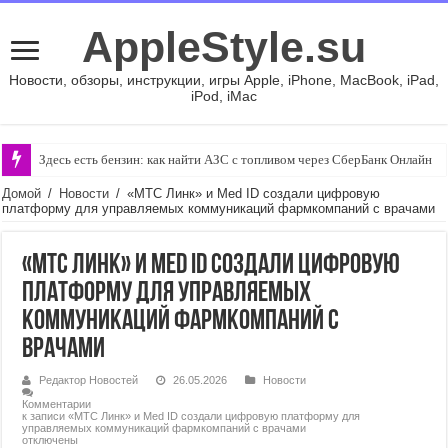
AppleStyle.su
Новости, обзоры, инструкции, игры Apple, iPhone, MacBook, iPad,
iPod, iMac
Здесь есть бензин: как найти АЗС с топливом через СберБанк Онлайн
Домой
/
Новости
/
«МТС Линк» и Med ID создали цифровую
платформу для управляемых коммуникаций фармкомпаний с врачами
«МТС Линк» и Med ID создали цифровую
платформу для управляемых
коммуникаций фармкомпаний с
врачами
Редактор Новостей
26.05.2026
Новости
Комментарии
к записи «МТС Линк» и Med ID создали цифровую платформу для
управляемых коммуникаций фармкомпаний с врачами
отключены