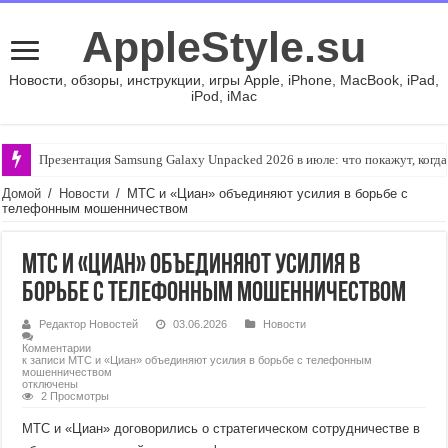
AppleStyle.su
Новости, обзоры, инструкции, игры Apple, iPhone, MacBook, iPad,
iPod, iMac
Презентация Samsung Galaxy Unpacked 2026 в июле: что покажут, когда
Домой
/
Новости
/
МТС и «Циан» объединяют усилия в борьбе с
телефонным мошенничеством
МТС и «Циан» объединяют усилия в
борьбе с телефонным мошенничеством
Редактор Новостей
03.06.2026
Новости
Комментарии
к записи МТС и «Циан» объединяют усилия в борьбе с телефонным
мошенничеством
отключены
2 Просмотры
МТС и «Циан» договорились о стратегическом сотрудничестве в