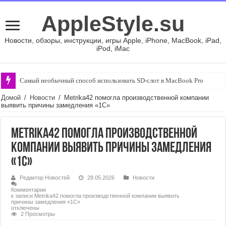
AppleStyle.su
Новости, обзоры, инструкции, игры Apple, iPhone, MacBook, iPad,
iPod, iMac
Самый необычный способ использовать SD-слот в MacBook Pro
Домой
/
Новости
/
Metrika42 помогла производственной компании
выявить причины замедления «1С»
Metrika42 помогла производственной
компании выявить причины замедления
«1С»
Редактор Новостей
28.05.2026
Новости
Комментарии
к записи Metrika42 помогла производственной компании выявить
причины замедления «1С»
отключены
2 Просмотры