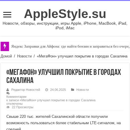
AppleStyle.su
Новости, обзоры, инструкции, игры Apple, iPhone, MacBook, iPad,
iPod, iMac
Яндекс Заправки для Айфона: где найти бензин и заправиться без очере
Домой
/
Новости
/
«МегаФон» улучшил покрытие в городах Сахалина
«МегаФон» улучшил покрытие в городах
Сахалина
Редактор Новостей
24.06.2025
Новости
Комментарии
к записи «МегаФон» улучшил покрытие в городах Сахалина
отключены
22 Просмотры
Свыше 220 тыс. жителей Сахалинской области получили
возможность пользоваться более стабильным LTE-сигналом, на
средней...