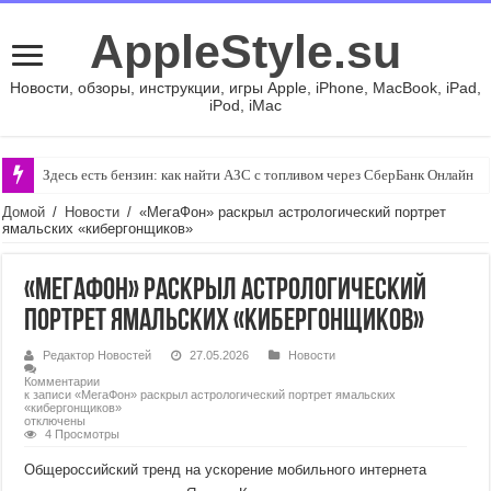
AppleStyle.su
Новости, обзоры, инструкции, игры Apple, iPhone, MacBook, iPad,
iPod, iMac
Здесь есть бензин: как найти АЗС с топливом через СберБанк Онлайн
Домой
/
Новости
/
«МегаФон» раскрыл астрологический портрет
ямальских «кибергонщиков»
«МегаФон» раскрыл астрологический
портрет ямальских «кибергонщиков»
Редактор Новостей
27.05.2026
Новости
Комментарии
к записи «МегаФон» раскрыл астрологический портрет ямальских
«кибергонщиков»
отключены
4 Просмотры
Общероссийский тренд на ускорение мобильного интернета