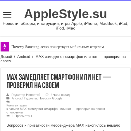
AppleStyle.su
Новости, обзоры, инструкции, игры Apple, iPhone, MacBook, iPad,
iPod, iMac
Почему Samsung легко пожертвует мобильным отделом
Оплата Apple Developer Program: какие способы остались у разработчи
Домой
/
Android
/
MAX замедляет смартфон или нет — проверил на
своем
MAX замедляет смартфон или нет —
проверил на своем
Редактор Новостей
4 часа назад
Android
,
Гаджеты
,
Новости Google
Комментарии
к записи MAX замедляет смартфон или нет — проверил на своем
отключены
1 Просмотры
Вопросов к
приватности мессенджера MAX
накопилось немало