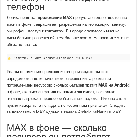
телефон
Логика понятна:
приложение MAX
предустановлено, постоянно
висит в фоне, запрашивает разрешения на геолокацию, камеру,
микрофон, доступ к контактам. В народе сложилось мнение —
«чем больше разрешений, тем больше жрет». На практике это не
обязательно так.
Залетай в чат AndroidInsider.ru в MAX
Реальное влияние приложения на производительность
определяется не количеством разрешений, а реальным
потреблением ресурсов: сколько батареи тратит
MAX на Android
в фоне, сколько оперативной памяти занимает, насколько
активно нагружает процессор без вашего ведома. Именно это и
нужно измерять, а не гадать по косвенным признакам. Следить
за новостями о MAX удобно в
канале AndroidInsider.ru в MAX
.
MAX в фоне — сколько
ресурсов он потребляет