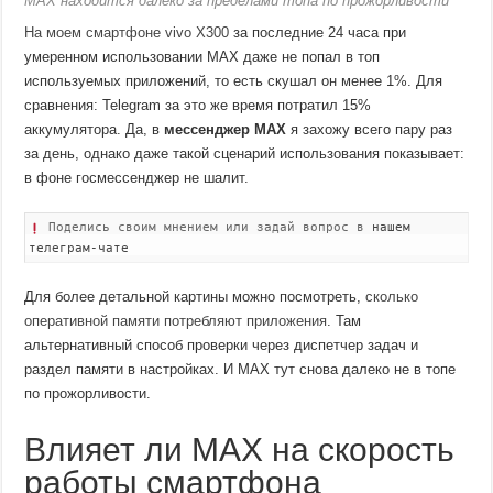
MAX находится далеко за пределами топа по прожорливости
На моем смартфоне vivo X300
за последние 24 часа при
умеренном использовании MAX даже не попал в топ
используемых приложений, то есть скушал он менее 1%. Для
сравнения: Telegram за это же время потратил 15%
аккумулятора. Да, в
мессенджер MAX
я захожу всего пару раз
за день, однако даже такой сценарий использования показывает:
в фоне госмессенджер не шалит.
Поделись своим мнением или задай вопрос в
нашем
телеграм-чате
Для более детальной картины можно посмотреть,
сколько
оперативной памяти потребляют приложения
. Там
альтернативный способ проверки через диспетчер задач и
раздел памяти в настройках. И MAX тут снова далеко не в топе
по прожорливости.
Влияет ли MAX на скорость
работы смартфона