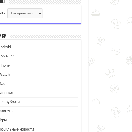
ивы
ивы
ики
ndroid
Apple TV
iPhone
iWatch
Mac
Windows
Без рубрики
Гаджеты
Игры
Мобильные новости