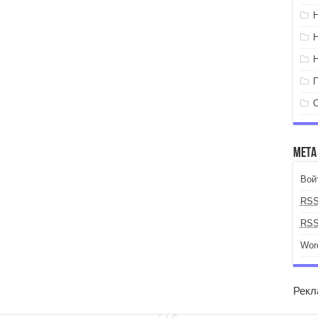
Мета
Вой
RS
RS
Wor
Рекл