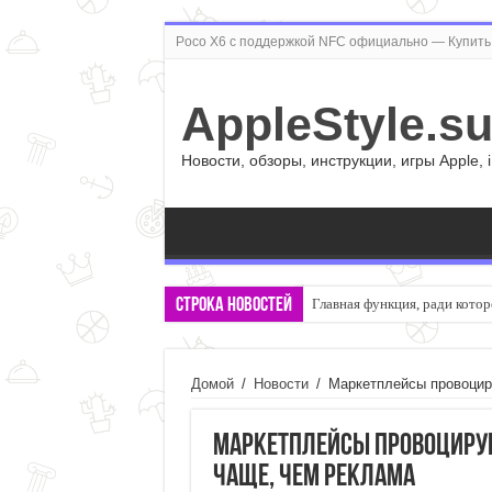
Poco X6 с поддержкой NFC официально — Купить 
AppleStyle.s
Новости, обзоры, инструкции, игры Apple, 
Строка новостей
Главная функция, ради котор
Домой
/
Новости
/
Маркетплейсы провоциру
Маркетплейсы провоцирую
чаще, чем реклама