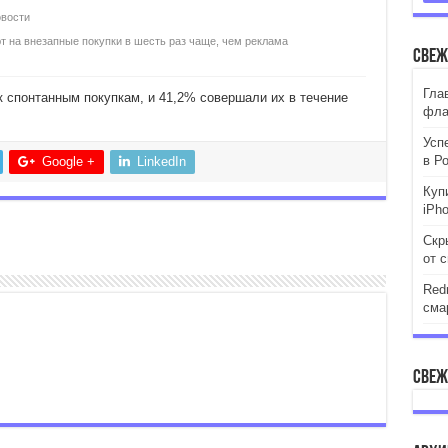
вости
т на внезапные покупки в шесть раз чаще, чем реклама
Свеж
Гла
к спонтанным покупкам, и 41,2% совершали их в течение
фла
Усп
в Р
Google +
LinkedIn
Куп
iPh
Скр
от 
Red
сма
Свеж