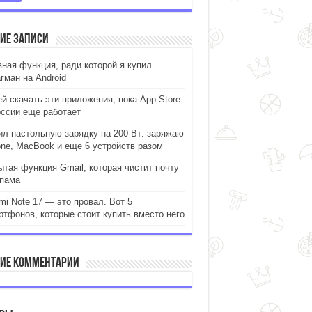
ие записи
вная функция, ради которой я купил
гман на Android
ей скачать эти приложения, пока App Store
оссии еще работает
ил настольную зарядку на 200 Вт: заряжаю
one, MacBook и еще 6 устройств разом
ытая функция Gmail, которая чистит почту
спама
mi Note 17 — это провал. Вот 5
ртфонов, которые стоит купить вместо него
ие комментарии