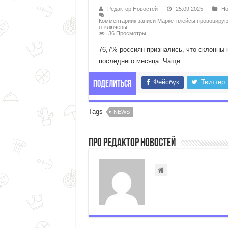
Редактор Новостей
25.09.2025
Но
Комментарии
к записи Маркетплейсы провоцирую
отключены
36 Просмотры
76,7% россиян признались, что склонны 
последнего месяца. Чаще...
Фейсбук
Твиттер
Поделиться
Tags
NEWS
Про Редактор Новостей