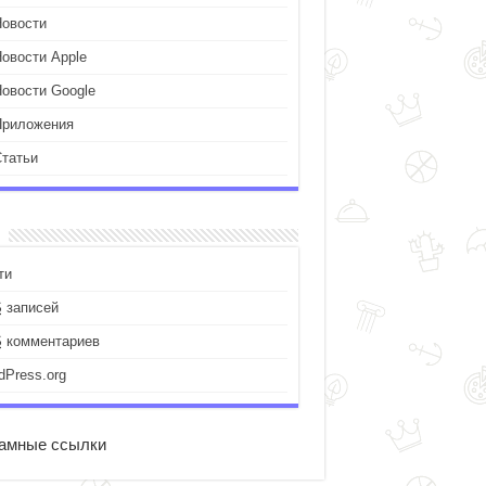
Новости
Новости Apple
Новости Google
Приложения
Статьи
ти
S
записей
S
комментариев
dPress.org
амные ссылки