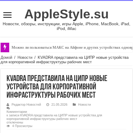
AppleStyle.su
Новости, обзоры, инструкции, игры Apple, iPhone, MacBook, iPad,
iPod, iMac
Можно ли пользоваться МАКС на Айфоне и других устройствах однов
Домой
/
Новости
/
KVADRA представила на ЦИПР новые устройства
для корпоративной инфраструктуры рабочих мест
KVADRA представила на ЦИПР новые
устройства для корпоративной
инфраструктуры рабочих мест
Редактор Новостей
21.05.2026
Новости
Комментарии
к записи KVADRA представила на ЦИПР новые устройства для
корпоративной инфраструктуры рабочих мест
отключены
4 Просмотры