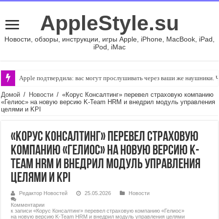
AppleStyle.su
Новости, обзоры, инструкции, игры Apple, iPhone, MacBook, iPad,
iPod, iMac
Apple подтвердила: вас могут прослушивать через ваши же наушники. Ч
Домой
/
Новости
/
«Корус Консалтинг» перевел страховую компанию
«Гелиос» на новую версию K-Team HRM и внедрил модуль управления
целями и KPI
«Корус Консалтинг» перевел страховую
компанию «Гелиос» на новую версию K-
Team HRM и внедрил модуль управления
целями и KPI
Редактор Новостей
25.05.2026
Новости
Комментарии
к записи «Корус Консалтинг» перевел страховую компанию «Гелиос»
на новую версию K-Team HRM и внедрил модуль управления целями