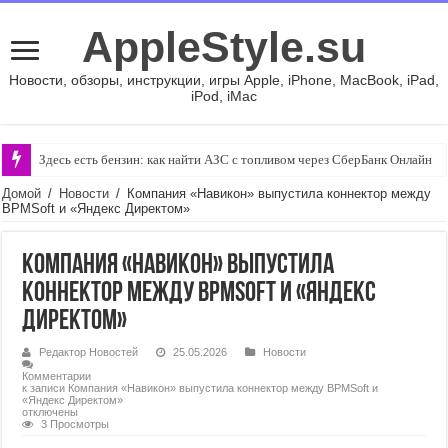
AppleStyle.su
Новости, обзоры, инструкции, игры Apple, iPhone, MacBook, iPad,
iPod, iMac
Здесь есть бензин: как найти АЗС с топливом через СберБанк Онлайн
Домой
/
Новости
/
Компания «Навикон» выпустила коннектор между
BPMSoft и «Яндекс Директом»
Компания «Навикон» выпустила
коннектор между BPMSoft и «Яндекс
Директом»
Редактор Новостей
25.05.2026
Новости
Комментарии
к записи Компания «Навикон» выпустила коннектор между BPMSoft и
«Яндекс Директом»
отключены
3 Просмотры