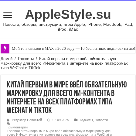
AppleStyle.su
Новости, обзоры, инструкции, игры Apple, iPhone, MacBook, iPad,
iPod, iMac
Мой топ каналов в MAX в 2026 году — 10 бесплатных подписок на люб
Домой
/
Гаджеты
/
Китай первым в мире ввёл обязательную
маркировку для всего ИИ-контента в интернете на всех платформах
типа WeChat и TikTok
Китай первым в мире ввёл обязательную
маркировку для всего ИИ-контента в
интернете на всех платформах типа
WeChat и TikTok
Редактор Новостей
02.09.2025
Гаджеты
,
Новости
Комментарии
к записи Китай первым в мире ввёл обязательную маркировку для
всего ИИ-контента в интернете на всех платформах типа WeChat и