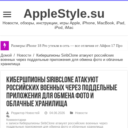
AppleStyle.su
Новости, обзоры, инструкции, игры Apple, iPhone, MacBook, iPad,
iPod, iMac
Размеры iPhone 18 Pro утекли в сеть — все отличия от Айфон 17 Про
Домой
/
Новости
/
Кибершпионы SiribClone атакуют российских
военных через поддельные приложения для обмена фото и облачные
хранилища
Кибершпионы SiribClone атакуют
российских военных через поддельные
приложения для обмена фото и
облачные хранилища
Редактор Новостей
04.06.2026
Новости
Комментарии
к записи Кибершпионы SiribClone атакуют российских военных через
поддельные приложения для обмена фото и облачные хранилища