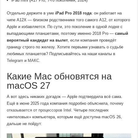
iPad mini (A17 Pro, 7-го поколения, 2024)
Отдельно держите в уме
iPad Pro 2018 года
: он работает на
чипе A12X — близком родственнике того самого A12, от которого
Apple и избавляется. По сути, это поколение в одной лодке с
выпадающими планшетами, поэтому именно 2018 Pro —
самый
вероятный кандидат на вылет
, если компания проведёт
границу строго по железу. Хотите первыми узнавать о судьбе
любимых планшетов? Подписывайтесь на наши каналы в
Telegram
и
МАКС
.
Какие Mac обновятся на
macOS 27
А вот здесь никаких догадок — Apple подтвердила всё сама.
Ещё в июне 2025 года компания подробно объяснила,
почему
отказывается от процессоров Intel
. Четыре последних
«интеловых» компьютера, которым ещё доступна macOS 26,
дальше не пойдут: