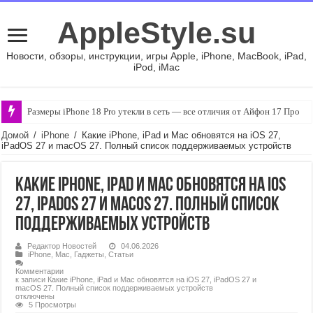
AppleStyle.su
Новости, обзоры, инструкции, игры Apple, iPhone, MacBook, iPad,
iPod, iMac
Скачал APK не из Google Play — что теперь будет с телефоном
Домой
/
iPhone
/
Какие iPhone, iPad и Mac обновятся на iOS 27,
iPadOS 27 и macOS 27. Полный список поддерживаемых устройств
Какие iPhone, iPad и Mac обновятся на iOS
27, iPadOS 27 и macOS 27. Полный список
поддерживаемых устройств
Редактор Новостей
04.06.2026
iPhone
,
Mac
,
Гаджеты
,
Статьи
Комментарии
к записи Какие iPhone, iPad и Mac обновятся на iOS 27, iPadOS 27 и
macOS 27. Полный список поддерживаемых устройств
отключены
5 Просмотры