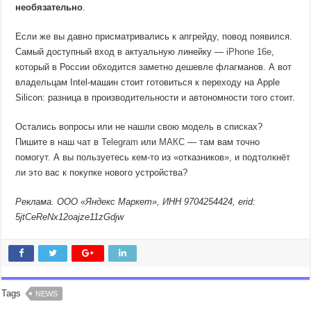
необязательно
.
Если же вы давно присматривались к апгрейду, повод появился.
Самый доступный вход в актуальную линейку —
iPhone 16e
,
который в России обходится заметно дешевле флагманов. А вот
владельцам Intel-машин стоит готовиться к переходу на Apple
Silicon: разница в производительности и автономности того стоит.
Остались вопросы или не нашли свою модель в списках?
Пишите в наш чат в
Telegram
или
МАКС
— там вам точно
помогут. А вы пользуетесь кем-то из «отказников», и подтолкнёт
ли это вас к покупке нового устройства?
Реклама. ООО «Яндекс Маркет», ИНН 9704254424, erid:
5jtCeReNx12oajze11zGdjw
Tags
NEWS