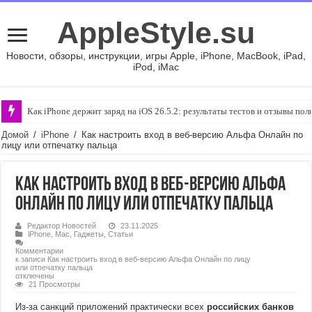
AppleStyle.su
Новости, обзоры, инструкции, игры Apple, iPhone, MacBook, iPad,
iPod, iMac
Как iPhone держит заряд на iOS 26.5.2: результаты тестов и отзывы пол
Обновлений realme UI больше не будет. Что это значит для владельцев r
Домой
/
iPhone
/
Как настроить вход в веб-версию Альфа Онлайн по
лицу или отпечатку пальца
Как настроить вход в веб-версию Альфа
Онлайн по лицу или отпечатку пальца
Редактор Новостей
23.11.2025
iPhone
,
Mac
,
Гаджеты
,
Статьи
Комментарии
к записи Как настроить вход в веб-версию Альфа Онлайн по лицу
или отпечатку пальца
отключены
21 Просмотры
Из-за санкций приложений практически всех
российских банков