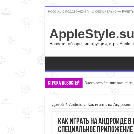
Poco X6 с поддержкой NFC официально — Купить 
AppleStyle.s
Новости, обзоры, инструкции, игры Apple, 
Строка новостей
Не только для зарядки. 10 г
Домой
/
Android
/
Как играть на Андроиде 
Как играть на Андроиде в
специальное приложение