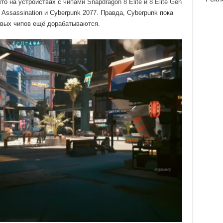
то на устройствах с
чипами Snapdragon 8 Elite и 8 Elite Gen
 Assassination и Cyberpunk 2077. Правда, Cyberpunk пока
овых чипов ещё дорабатываются.