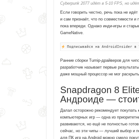
Cyberpunk 2077 идёт в 5-10 FPS, но идё
Если говорить честно, речь пока не идё
и сам признаёт, что по совместимости и
пока впереди. Однако инди-игры и стар
GameNative.
Подписывайся на AndroidInsider в 
Ранние сборки Turnip-драйверов для
чипо
разработчик называет первые результаты
даже мощный процессор не мог раскрыть
Snapdragon 8 Elit
Андроиде — стоит
Далал осторожно рекомендует покупать
компьютерных игр — одна из приоритетн
развиваются, но ещё не полностью готов
сейчас, но эти чипы — лучший выбор и п
для ПК игр на Android можно смело поку