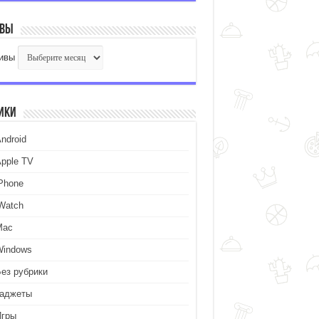
ивы
ивы
ики
ndroid
Apple TV
iPhone
iWatch
Mac
Windows
Без рубрики
Гаджеты
Игры