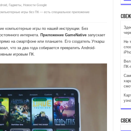
droid
,
Гаджеты
,
Новости Google
 компьютерные игры без ПК — есть специальное приложение
Свеж
Зде
щие компьютерные игры
по нашей инструкции. Без
чер
постоянного интернета.
Приложение GameNative
запускает
 прямо на смартфоне или планшете. Его создатель Уткарш
Не 
спо
азал, что за два года собирается превратить Android-
iPh
тивным игровым ПК.
Вели
ПК-
Сам
хар
смо
Кар
узн
Свеж