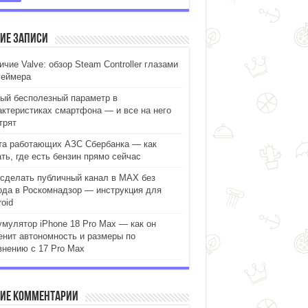
ие записи
чие Valve: обзор Steam Controller глазами
геймера
ый бесполезный параметр в
актеристиках смартфона — и все на него
трят
та работающих АЗС Сбербанка — как
ать, где есть бензин прямо сейчас
 сделать публичный канал в MAX без
ода в Роскомнадзор — инструкция для
oid
умулятор iPhone 18 Pro Max — как он
енит автономность и размеры по
внению с 17 Pro Max
ие комментарии