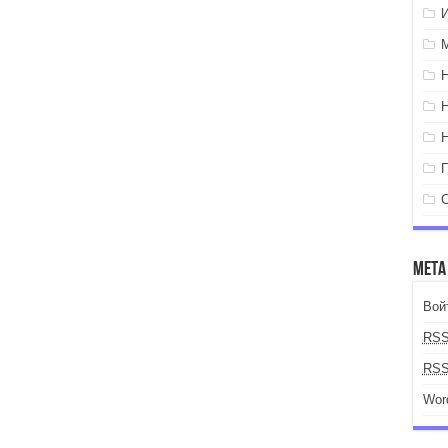
Мета
Вой
RS
RS
Wor