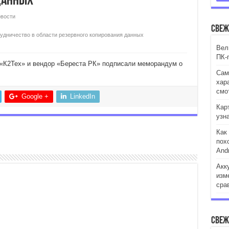
данных
вости
Свеж
рудничество в области резервного копирования данных
Вели
ПК-
 «К2Тех» и вендор «Береста РК» подписали меморандум о
Сам
хар
смо
Google +
LinkedIn
Кар
узн
Как
пох
Andr
Акк
изм
сра
Свеж