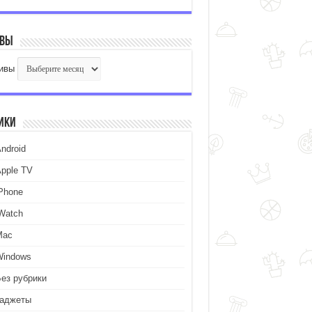
ивы
ивы
ики
ndroid
Apple TV
iPhone
iWatch
Mac
Windows
Без рубрики
Гаджеты