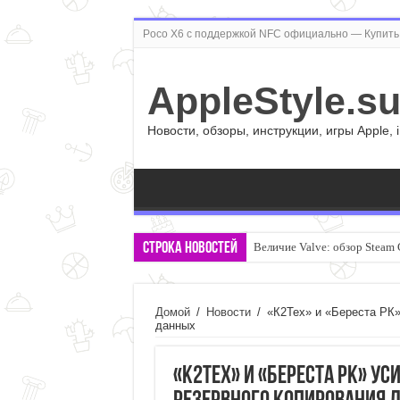
Poco X6 с поддержкой NFC официально — Купить 
AppleStyle.s
Новости, обзоры, инструкции, игры Apple, 
Строка новостей
Величие Valve: обзор Steam 
Домой
/
Новости
/
«К2Тех» и «Береста РК»
данных
«К2Тех» и «Береста РК» у