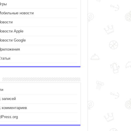
Игры
Мобильные новости
Новости
Новости Apple
Новости Google
Приложения
Статьи
ти
S
записей
S
комментариев
dPress.org