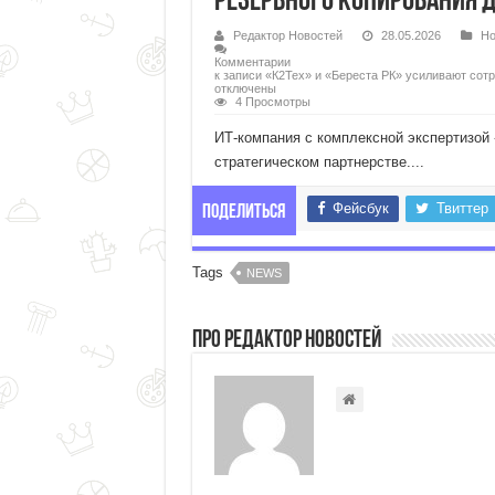
резервного копирования 
Редактор Новостей
28.05.2026
Но
Комментарии
к записи «К2Тех» и «Береста РК» усиливают сот
отключены
4 Просмотры
ИТ-компания с комплексной экспертизой
стратегическом партнерстве....
Фейсбук
Твиттер
Поделиться
Tags
NEWS
Про Редактор Новостей