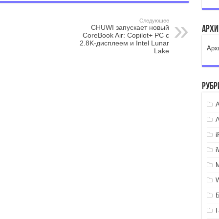
Следующее
CHUWI запускает новый
Арх
CoreBook Air: Copilot+ PC с
2.8K-дисплеем и Intel Lunar
Арх
Lake
Рубр
A