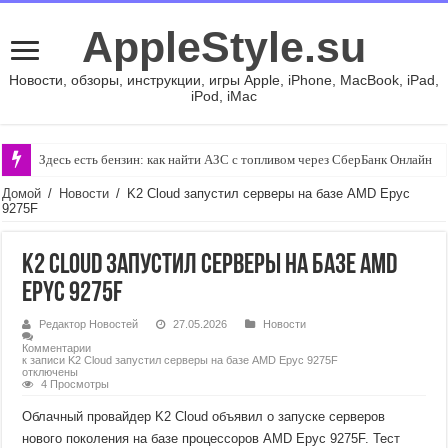
AppleStyle.su
Новости, обзоры, инструкции, игры Apple, iPhone, MacBook, iPad,
iPod, iMac
Здесь есть бензин: как найти АЗС с топливом через СберБанк Онлайн
Домой
/
Новости
/
K2 Cloud запустил серверы на базе AMD Epyc
9275F
K2 Cloud запустил серверы на базе AMD
Epyc 9275F
Редактор Новостей
27.05.2026
Новости
Комментарии
к записи K2 Cloud запустил серверы на базе AMD Epyc 9275F
отключены
4 Просмотры
Облачный провайдер K2 Cloud объявил о запуске серверов
нового поколения на базе процессоров AMD Epyc 9275F. Тест