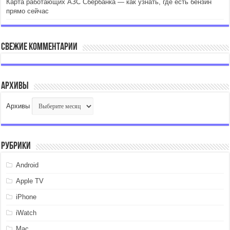
Карта работающих АЗС Сбербанка — как узнать, где есть бензин
прямо сейчас
Свежие комментарии
Архивы
Архивы
Рубрики
Android
Apple TV
iPhone
iWatch
Mac