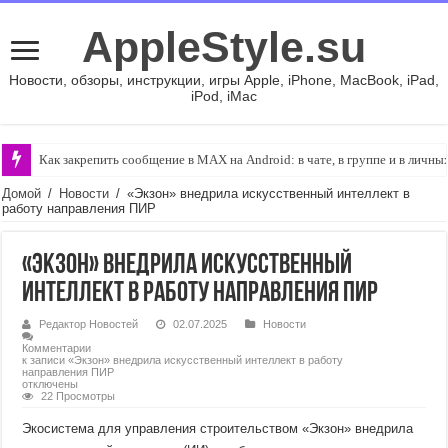
AppleStyle.su
Новости, обзоры, инструкции, игры Apple, iPhone, MacBook, iPad,
iPod, iMac
Как закрепить сообщение в MAX на Android: в чате, в группе и в личн
Домой
/
Новости
/
«Экзон» внедрила искусственный интеллект в
работу направления ПИР
«Экзон» внедрила искусственный
интеллект в работу направления ПИР
Редактор Новостей
02.07.2025
Новости
Комментарии
к записи «Экзон» внедрила искусственный интеллект в работу
направления ПИР
отключены
22 Просмотры
Экосистема для управления строительством «Экзон» внедрила