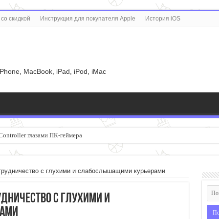
со скидкой
Инструкция для покупателя Apple
История iOS
u
iPhone, MacBook, iPad, iPod, iMac
Controller глазами ПК-геймера
трудничество с глухими и слабослышащими курьерами
удничество с глухими и
рами