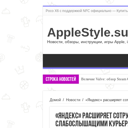
Poco X6 с поддержкой NFC официально — Купить 
AppleStyle.s
Новости, обзоры, инструкции, игры Apple, 
Строка новостей
Величие Valve: обзор Steam 
Домой
/
Новости
/
«Яндекс» расширяет со
«Яндекс» расширяет сотр
слабослышащими курье