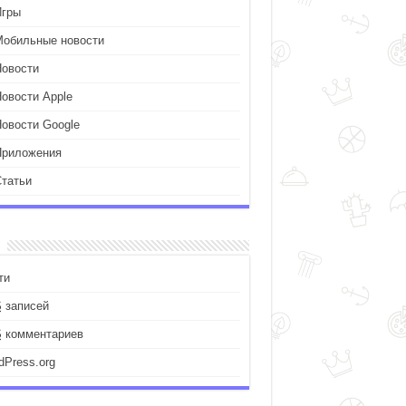
Игры
Мобильные новости
Новости
Новости Apple
Новости Google
Приложения
Статьи
ти
S
записей
S
комментариев
dPress.org