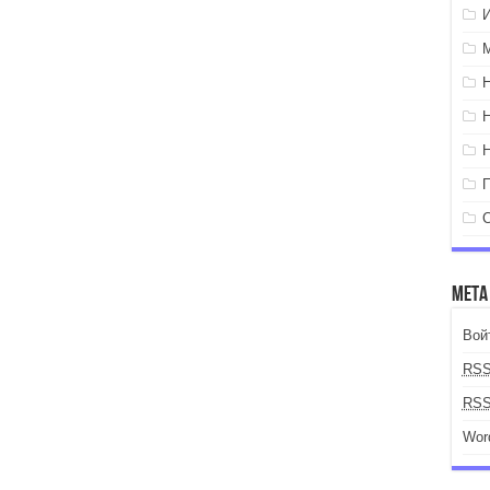
Мета
Вой
RS
RS
Wor