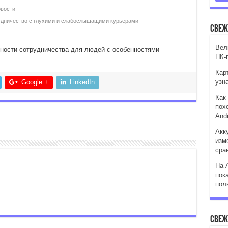
вости
удничество с глухими и слабослышащими курьерами
Свеж
Вели
ности сотрудничества для людей с особенностями
ПК-
Кар
узн
Google +
LinkedIn
Как
пох
Andr
Акк
изм
сра
На 
пок
пол
Свеж