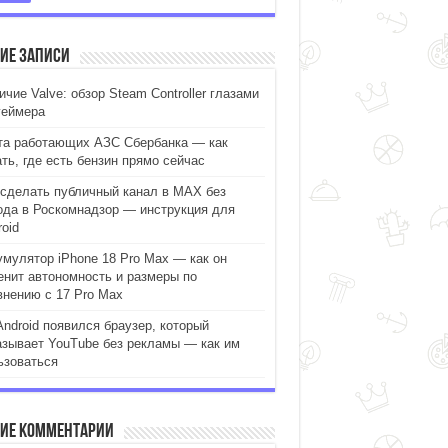
ие записи
чие Valve: обзор Steam Controller глазами
геймера
та работающих АЗС Сбербанка — как
ать, где есть бензин прямо сейчас
 сделать публичный канал в MAX без
ода в Роскомнадзор — инструкция для
oid
умулятор iPhone 18 Pro Max — как он
енит автономность и размеры по
внению с 17 Pro Max
Android появился браузер, который
азывает YouTube без рекламы — как им
ьзоваться
ие комментарии