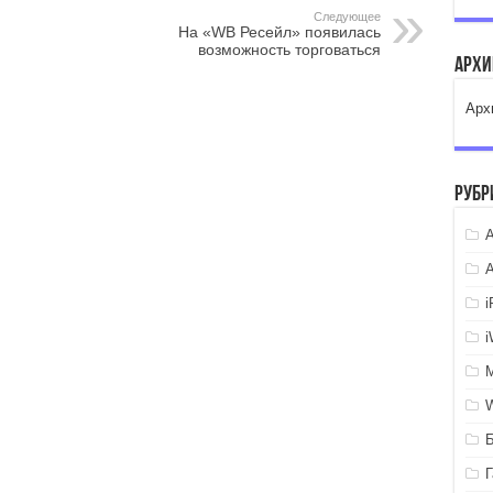
Следующее
На «WB Ресейл» появилась
возможность торговаться
Арх
Арх
Рубр
A