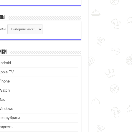
ивы
ивы
ики
ndroid
Apple TV
iPhone
iWatch
Mac
Windows
Без рубрики
Гаджеты