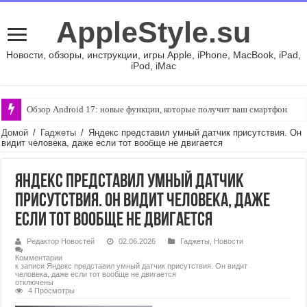
AppleStyle.su
Новости, обзоры, инструкции, игры Apple, iPhone, MacBook, iPad,
iPod, iMac
Обзор Android 17: новые функции, которые получит ваш смартфон
Домой
/
Гаджеты
/
Яндекс представил умный датчик присутствия. Он
видит человека, даже если тот вообще не двигается
Яндекс представил умный датчик
присутствия. Он видит человека, даже
если тот вообще не двигается
Редактор Новостей
02.06.2026
Гаджеты
,
Новости
Комментарии
к записи Яндекс представил умный датчик присутствия. Он видит
человека, даже если тот вообще не двигается
отключены
4 Просмотры