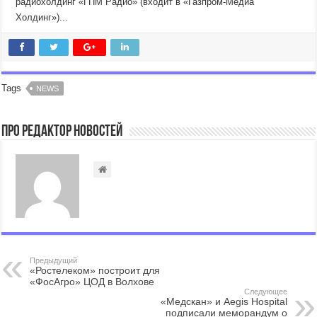
радиохолдинг «ГПМ Радио» (входит в «Газпром-Медиа
Холдинг»)...
Tags
NEWS
Про Редактор Новостей
Предыдущий
«Ростелеком» построит для
«ФосАгро» ЦОД в Волхове
Следующее
«Медскан» и Aegis Hospital
подписали меморандум о