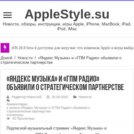
AppleStyle.su
Новости, обзоры, инструкции, игры Apple, iPhone, MacBook, iPad,
iPod, iMac
iOS 26.6 beta 4 доступна для загрузки: что изменила Apple и когда вый
Домой
/
Новости
/
«Яндекс Музыка» и «ГПМ Радио» объявили о
стратегическом партнерстве
«Яндекс Музыка» и «ГПМ Радио»
объявили о стратегическом партнерстве
Редактор Новостей
25.09.2025
Новости
Комментарии
к записи «Яндекс Музыка» и «ГПМ Радио» объявили о
стратегическом партнерстве
отключены
40 Просмотры
Подписной музыкальный стриминг «Яндекс Музыка» и