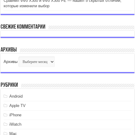
Сравнил vivo X300 и vivo X300 FE — нашел 5 скрытых отличий,
которые изменили выбор
Свежие комментарии
Архивы
Архивы
Рубрики
Android
Apple TV
iPhone
iWatch
Mac