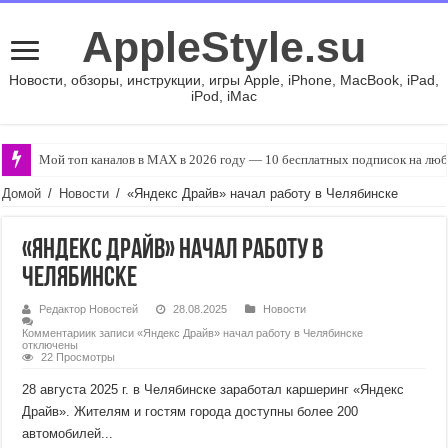
AppleStyle.su
Новости, обзоры, инструкции, игры Apple, iPhone, MacBook, iPad,
iPod, iMac
Мой топ каналов в MAX в 2026 году — 10 бесплатных подписок на люб
Домой
/
Новости
/
«Яндекс Драйв» начал работу в Челябинске
«Яндекс Драйв» начал работу в
Челябинске
Редактор Новостей
28.08.2025
Новости
Комментарии
к записи «Яндекс Драйв» начал работу в Челябинске
отключены
22 Просмотры
28 августа 2025 г. в Челябинске заработал каршеринг «Яндекс
Драйв». Жителям и гостям города доступны более 200
автомобилей...