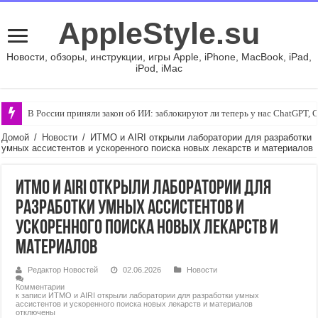
AppleStyle.su
Новости, обзоры, инструкции, игры Apple, iPhone, MacBook, iPad,
iPod, iMac
В России приняли закон об ИИ: заблокируют ли теперь у нас ChatGPT, 
Домой
/
Новости
/
ИТМО и AIRI открыли лаборатории для разработки
умных ассистентов и ускоренного поиска новых лекарств и материалов
ИТМО и AIRI открыли лаборатории для
разработки умных ассистентов и
ускоренного поиска новых лекарств и
материалов
Редактор Новостей
02.06.2026
Новости
Комментарии
к записи ИТМО и AIRI открыли лаборатории для разработки умных
ассистентов и ускоренного поиска новых лекарств и материалов
отключены