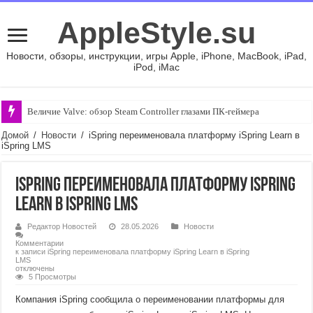
AppleStyle.su
Новости, обзоры, инструкции, игры Apple, iPhone, MacBook, iPad,
iPod, iMac
Величие Valve: обзор Steam Controller глазами ПК-геймера
Домой
/
Новости
/
iSpring переименовала платформу iSpring Learn в
iSpring LMS
iSpring переименовала платформу iSpring
Learn в iSpring LMS
Редактор Новостей
28.05.2026
Новости
Комментарии
к записи iSpring переименовала платформу iSpring Learn в iSpring
LMS
отключены
5 Просмотры
Компания iSpring сообщила о переименовании платформы для