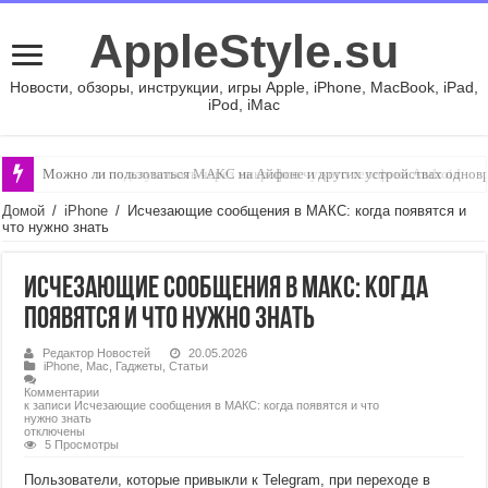
AppleStyle.su
Новости, обзоры, инструкции, игры Apple, iPhone, MacBook, iPad,
iPod, iMac
Можно ли подслушивать через микрофон чужого телефона Android
Домой
/
iPhone
/
Исчезающие сообщения в МАКС: когда появятся и
что нужно знать
Исчезающие сообщения в МАКС: когда
появятся и что нужно знать
Редактор Новостей
20.05.2026
iPhone
,
Mac
,
Гаджеты
,
Статьи
Комментарии
к записи Исчезающие сообщения в МАКС: когда появятся и что
нужно знать
отключены
5 Просмотры
Пользователи, которые привыкли к Telegram, при переходе в