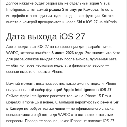
долгое нажатие будет открывать не отдельный экран Visual
Intelligence, а тот самый
режим Siri внутри Камеры
. То есть
интерфейс станет единым: один вход — все функции. Кстати,
вместе с камерой преобразится и
новая Siri в iOS 27 на AirPods
.
Дата выхода iOS 27
Apple представит iOS 27 на конференции для разработчиков
WWDC, которая начнётся
8 июня 2026 года
. Это значит, что бета
для разработчиков выйдет сразу после анонса, публичная бета
— обычно через несколько недель, а финальная версия —
осенью вместе с новыми iPhone.
Важный момент: пока неизвестно, какие именно модели iPhone
получат полный набор
функций Apple Intelligence в iOS 27
.
Сейчас Apple Intelligence работает только на iPhone 15 Pro и
моделях iPhone 16 и новее. С большой вероятностью
режим Siri
в Камере
потребует тех же чипов — но официального списка
совместимости ещё нет, и до WWDC это останется открытым
вопросом. Проверьте заранее,
какие iPhone не получат iOS 27
.