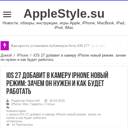
AppleStyle.su
Новости, обзоры, инструкции, игры Apple, iPhone, MacBook, iPad,
iPod, iMac
Как просто установить публичную бету iOS 27?
Apple выпустила iOS 26.6 beta 5: что нового и когда релиз
Домой
/
iPhone
/
iOS 27 добавит в камеру iPhone новый режим: зачем
он нужен и как будет работать
iOS 27 добавит в камеру iPhone новый
режим: зачем он нужен и как будет
работать
Редактор Новостей
30.04.2026
iPhone
,
Mac
,
Гаджеты
,
Статьи
Комментарии
к записи iOS 27 добавит в камеру iPhone новый режим: зачем он
нужен и как будет работать
отключены
14 Просмотры